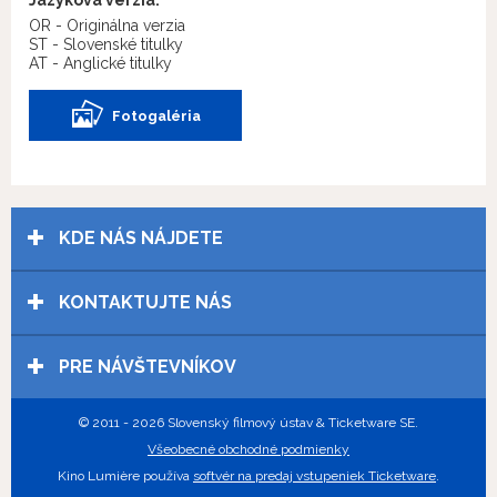
OR - Originálna verzia
ST - Slovenské titulky
AT - Anglické titulky
Fotogaléria
KDE NÁS NÁJDETE
KONTAKTUJTE NÁS
PRE NÁVŠTEVNÍKOV
© 2011 - 2026 Slovenský filmový ústav & Ticketware SE.
Všeobecné obchodné podmienky
Kino Lumière používa
softvér na predaj vstupeniek Ticketware
.