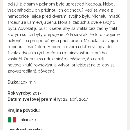
odišli, žije sám v peknom byte uprostred Neapola. Nebol
však náhodou on príčinou ich odchodu? Keď sa vracia z
nemocnice, nájde pred dverami svojho bytu Michelu, mladú
srdečnú a usmievajú ženu, ktorá si zabuchla dvere svojho
bytu. Advokát ju pustí k sebe, aby sa vrátila cez zadný trakt,
ktorým sú ich byty prepojené. Zdá sa však, že toto spojenie
nekončí iba pri spoločných priestoroch: Michela so svojou
rodinou - manželom Fabiom a dvoma deťmi vstúpia do
života advokáta rýchlosťou a rozpínavosťou, ktorá ho
zaskočí. Odrazu sa udeje niečo nečakané, čo naruší
novovziknutú rovnováhu a vytvorí príležitosť na to, aby sa
znovuzrodila tá pôvodná.
Dĺžka:
103 min
Rok výroby:
2017
Dátum svetovej premiéry:
22. apríl 2017
Krajina pôvodu:
Taliansko
Jazyková verzia: