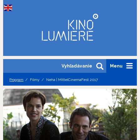
Vyhľadávanie
Menu
Program
Filmy
Neha | MittelCinemaFest 2017