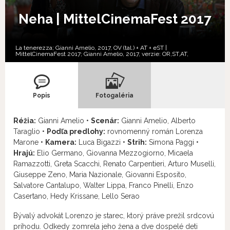
Neha | MittelCinemaFest 2017
La tenerezza; Gianni Amelio, 2017, OV (tal.) + AT + eST |
MittelCinemaFest 2017; Gianni Amelio, 2017, verzie:
OR,
ST,
AT,
Popis
Fotogaléria
Réžia:
Gianni Amelio •
Scenár:
Gianni Amelio, Alberto
Taraglio •
Podľa predlohy:
rovnomenný román Lorenza
Marone •
Kamera:
Luca Bigazzi •
Strih:
Simona Paggi •
Hrajú:
Elio Germano, Giovanna Mezzogiorno, Micaela
Ramazzotti, Greta Scacchi, Renato Carpentieri, Arturo Muselli,
Giuseppe Zeno, Maria Nazionale, Giovanni Esposito,
Salvatore Cantalupo, Walter Lippa, Franco Pinelli, Enzo
Casertano, Hedy Krissane, Lello Serao
Bývalý advokát Lorenzo je starec, ktorý práve prežil srdcovú
príhodu. Odkedy zomrela jeho žena a dve dospelé deti