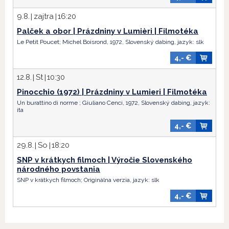
9.8.
zajtra
16:20
Palček a obor | Prázdniny v Lumièri | Filmotéka
Le Petit Poucet; Michel Boisrond, 1972, Slovenský dabing, jazyk:
slk
4,- €
12.8.
St
10:30
Pinocchio (1972) | Prázdniny v Lumieri | Filmotéka
Un burattino di norme ; Giuliano Cenci, 1972, Slovenský dabing, jazyk:
ita
4,- €
29.8.
So
18:20
SNP v krátkych filmoch | Výročie Slovenského
národného povstania
SNP v krátkych filmoch; Originálna verzia, jazyk:
slk
4,- €