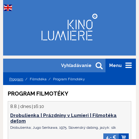
Vyhľadávanie
Menu
Program
Filmotéka
Program Filmotéky
PROGRAM FILMOTÉKY
8.8.
dnes
16:10
Drobulienka | Prázdniny v Lumieri | Filmotéka
deťom
Drobulienka; Jugo Serikawa, 1975, Slovenský dabing, jazyk:
slk
4,- €