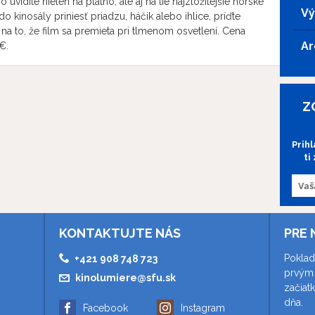
uvidíte nielen na plátno, ale aj na tie najzložitejšie nórske
Vý
do kinosály priniesť priadzu, háčik alebo ihlice, príďte
 na to, že film sa premieta pri tlmenom osvetlení. Cena
Ar
€.
Z
Prih
ti
KONTAKTUJTE NÁS
PRE 
Poklad
+421 908 748 723
prvým 
kinolumiere@sfu.sk
začiat
dňa.
Facebook
Instagram