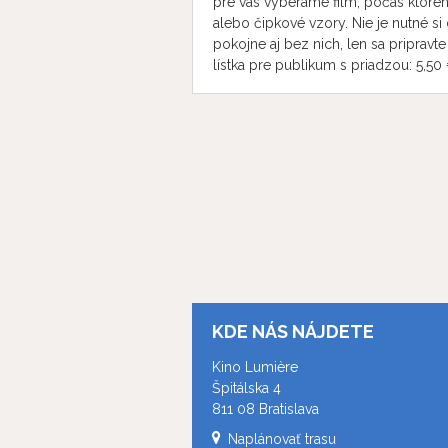
pre vás vyberáme film, počas ktorého 
alebo čipkové vzory. Nie je nutné si 
pokojne aj bez nich, len sa pripravte
lístka pre publikum s priadzou: 5,50 
KDE NÁS NÁJDETE
Kino Lumière
Špitálska 4
811 08 Bratislava
Naplánovať trasu