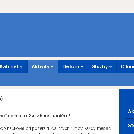
Kabinet
Aktivity
Deťom
Služby
O ki
)
Ak
no“ od mája už aj v Kine Lumière!
St
alebo háčkovať pri pozeraní kvalitných filmov, každý mesiac