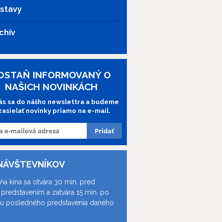
stavy
chív
OSTAŇ INFORMOVANÝ O
NAŠICH NOVINKÁCH
lás sa do nášho newslettra a budeme
 zasielať novinky priamo na e-mail.
NÁVŠTEVNÍKOV
ňa kina sa otvára 30 min. pred
predstavením a zatvára 15 min. po
ku posledného predstavenia daného