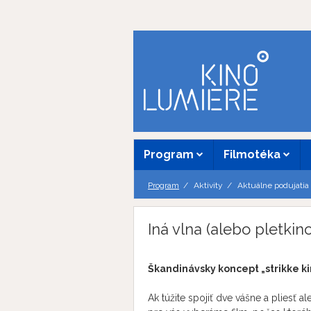
Program
Filmotéka
Program
Aktivity
Aktuálne podujatia
Iná vlna (alebo pletkino
Škandinávsky koncept „strikke ki
Ak túžite spojiť dve vášne a pliesť 