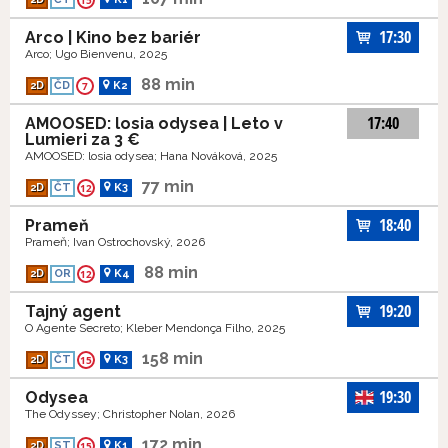
15
17:30
Arco | Kino bez bariér
Arco; Ugo Bienvenu, 2025
88 min
2D
ČD
7
K2
17:40
AMOOSED: losia odysea | Leto v
Lumieri za 3 €
AMOOSED: losia odysea; Hana Nováková, 2025
77 min
2D
ČT
12
K3
18:40
Prameň
Prameň; Ivan Ostrochovský, 2026
88 min
2D
OR
12
K4
19:20
Tajný agent
O Agente Secreto; Kleber Mendonça Filho, 2025
158 min
2D
ČT
15
K3
19:30
Odysea
The Odyssey; Christopher Nolan, 2026
172 min
2D
ST
15
K1