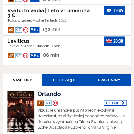
19:45
Všetci to vedia | Leto v Lumièri za
3 €
Todos lo saben; Asghar Farhadi, 2018
132 min
2D
ČT
15
K2
20:30
Leviticus
Leviticus; Adrian Chiarella, 2026
86 min
2D
ČT
15
K4
NAŠE TIPY
LETO ZA 3 €
PRÁZDNINY
Orlando
2D
ST
15
DETAIL
Vizuálne uhrančivá púť naprieč niekoľkými
storočiami, od alžbetínskej doby až po začiatok 20.
storočia, s výnimočnou Tildou Swinton v hlavnej
úlohe. Adaptácia kultového románu Virginie
Woolf, v ktorom je rod premenlivou,