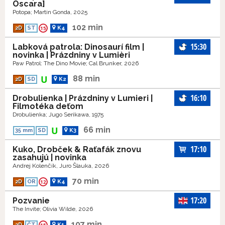
Oscara]
Potopa; Martin Gonda, 2025
102 min
2D
ST
15
K4
15:30
Labková patrola: Dinosaurí film |
novinka | Prázdniny v Lumièri
Paw Patrol: The Dino Movie; Cal Brunker, 2026
88 min
2D
SD
K2
16:10
Drobulienka | Prázdniny v Lumieri |
Filmotéka deťom
Drobulienka; Jugo Serikawa, 1975
66 min
35 mm
SD
K3
17:10
Kuko, Drobček & Raťafák znovu
zasahujú | novinka
Andrej Kolenčík, Juro Šlauka, 2026
70 min
2D
OR
12
K4
17:20
Pozvanie
The Invite; Olivia Wilde, 2026
107 min
2D
ČT
K1