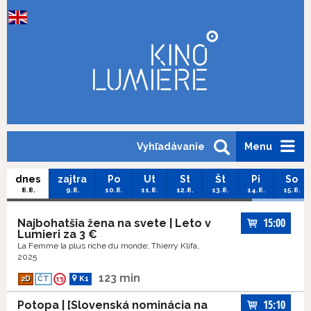
Vyhľadávanie
Menu
dnes
zajtra
Po
Ut
St
Št
Pi
So
8.8.
9.8.
10.8.
11.8.
12.8.
13.8.
14.8.
15.8.
15:00
Najbohatšia žena na svete | Leto v
Lumieri za 3 €
La Femme la plus riche du monde; Thierry Klifa,
2025
123 min
2D
ČT
15
K1
15:10
Potopa | [Slovenská nominácia na