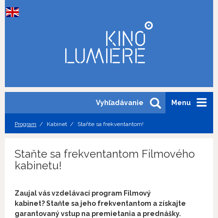
Vyhľadávanie
Menu
Program
Kabinet
Staňte sa frekventantom!
Staňte sa frekventantom Filmového
kabinetu!
Zaujal vás vzdelávací program Filmový
kabinet? Staňte sa jeho frekventantom a získajte
garantovaný vstup na premietania a prednášky.