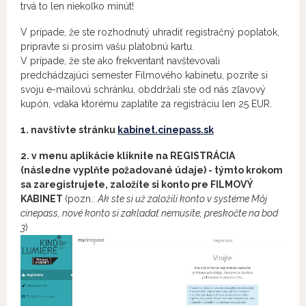
trvá to len niekoľko minút!
V prípade, že ste rozhodnutý uhradiť registračný poplatok,
pripravte si prosím vašu platobnú kartu.
V prípade, že ste ako frekventant navštevovali
predchádzajúci semester Filmového kabinetu, pozrite si
svoju e-mailovú schránku, obddržali ste od nás zľavový
kupón, vďaka ktorému zaplatíte za registráciu len 25 EUR.
1. navštívte stránku
kabinet.cinepass.sk
2. v menu aplikácie kliknite na REGISTRÁCIA
(následne vyplňte požadované údaje) - týmto krokom
sa zaregistrujete, založíte si konto pre FILMOVÝ
KABINET
(pozn.:
Ak ste si už založili konto v systéme Môj
cinepass, nové konto si zakladať nemusíte, preskočte na bod
3
)