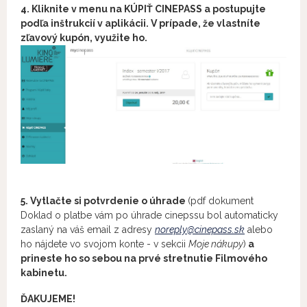
4. Kliknite v menu na KÚPIŤ CINEPASS a postupujte
podľa inštrukcií v aplikácii. V prípade, že vlastníte
zľavový kupón, využite ho.
5. Vytlačte si potvrdenie o úhrade
(pdf dokument
Doklad o platbe vám po úhrade cinepssu bol automaticky
zaslaný na váš email z adresy
noreply@cinepass.sk
alebo
ho nájdete vo svojom konte - v sekcii
Moje nákupy
)
a
prineste ho so sebou na prvé stretnutie Filmového
kabinetu.
ĎAKUJEME!