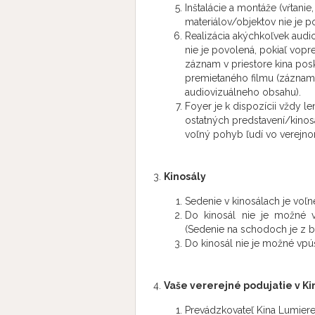
Inštalácie a montáže (vŕtan
materiálov/objektov nie je p
Realizácia akýchkoľvek audi
nie je povolená, pokiaľ vopr
záznam v priestore kina pos
premietaného filmu (záznam 
audiovizuálneho obsahu).
Foyer je k dispozícii vždy le
ostatných predstavení/kinos
voľný pohyb ľudí vo verejno
Kinosály
Sedenie v kinosálach je voľn
Do kinosál nie je možné vp
(Sedenie na schodoch je z
Do kinosál nie je možné vpú
Vaše vererejné podujatie v K
Prevádzkovateľ Kina Lumier