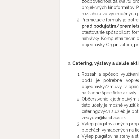
zodpovednosť za kvalitu pro
projekčných kinoformátov. 
rozsahu a vo výnimočných p
Premietacie formáty je potr
pred podujatím/premiet
otestovanie spôsobilosti for
nahrávky. Kompletná technic
objednávky Organizátora, pr
Catering, výstavy a ďalšie akti
Rozsah a spôsob využívania
pod.) je potrebné vopr
objednávky/zmluvy, v opačn
na žiadne špecifické aktivity.
Občerstvenie k jednotlivým a
tieto účely je možné využi
cateringových služieb je p
zebyova@kafehaus.sk.
Výlep plagátov a iných prop
plochách vyhradených na tie
Výlep plagátov na steny a st