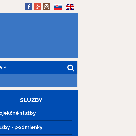
SK
EN
ne
SLUŽBY
ojekčné služby
užby - podmienky