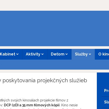
Kabinet
Aktivity
Deťom
Služby
O ki
y
poskytovania projekčných služieb
Pr
etkých svojich kinosálach projekcie filmov z
Sl
ov:
DCP (2D) a 35 mm filmových kópií
. Kino nesie