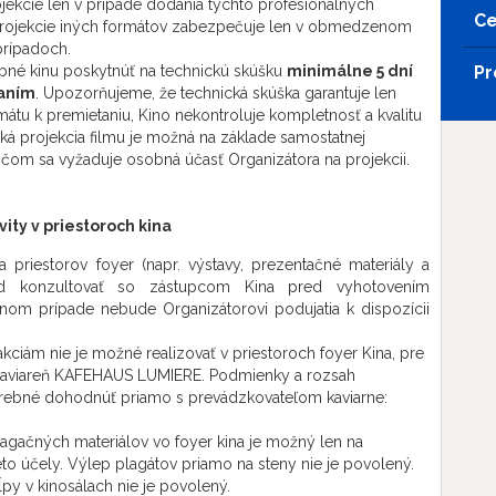
jekcie len v prípade dodania týchto profesionálnych
Ce
Projekcie iných formátov zabezpečuje len v obmedzenom
rípadoch.
ebné kinu poskytnúť na technickú skúšku
minimálne 5 dní
P
aním
. Upozorňujeme, že technická skúška garantuje len
mátu k premietaniu, Kino nekontroluje kompletnosť a kvalitu
ká projekcia filmu je možná na základe samostatnej
ičom sa vyžaduje osobná účasť Organizátora na projekcii.
vity v priestoroch kina
 priestorov foyer (napr. výstavy, prezentačné materiály a
ed konzultovať so zástupcom Kina pred vyhotovením
om prípade nebude Organizátorovi podujatia k dispozícii
kciám nie je možné realizovať v priestoroch foyer Kina, pre
ť kaviareň KAFEHAUS LUMIERE. Podmienky a rozsah
otrebné dohodnúť priamo s prevádzkovateľom kaviarne:
agačných materiálov vo foyer kina je možný len na
to účely. Výlep plagátov priamo na steny nie je povolený.
ĺpy v kinosálach nie je povolený.