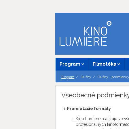
Program
Filmotéka
Program
Služby
Služby - podmienk
Všeobecné podmienky 
Premietacie formáty
Kino Lumiere realizuje vo vš
profesionálnych kinoformát