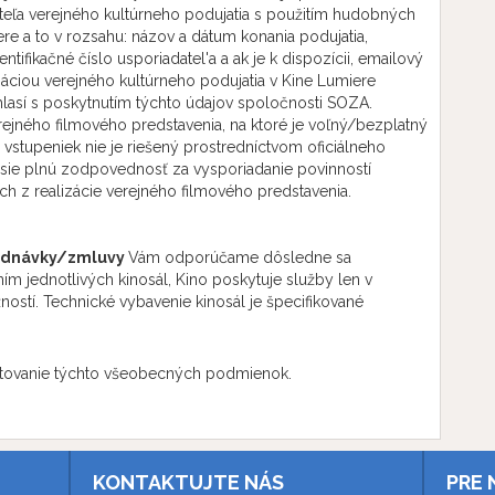
ateľa verejného kultúrneho podujatia s použitím hudobných
ere a to v rozsahu: názov a dátum konania podujatia,
fikačné číslo usporiadatel'a a ak je k dispozícii, emailový
izáciou verejného kultúrneho podujatia v Kine Lumiere
hlasí s poskytnutím týchto údajov spoločnosti SOZA.
rejného filmového predstavenia, na ktoré je voľný/bezplatný
j vstupeniek nie je riešený prostredníctvom oficiálneho
esie plnú zodpovednosť za vysporiadanie povinností
 z realizácie verejného filmového predstavenia.
jednávky/zmluvy
Vám odporúčame dôsledne sa
m jednotlivých kinosál, Kino poskytuje služby len v
ostí. Technické vybavenie kinosál je špecifikované
tovanie týchto všeobecných podmienok.
KONTAKTUJTE NÁS
PRE 