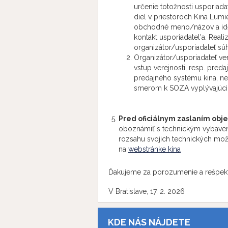
určenie totožnosti usporiad
diel v priestoroch Kina Lumi
obchodné meno/názov a identi
kontakt usporiadatel'a. Real
organizátor/usporiadateľ sú
Organizátor/usporiadateľ ve
vstup verejnosti, resp. preda
predajného systému kina, n
smerom k SOZA vyplývajúcich
Pred oficiálnym zaslaním ob
oboznámiť s technickým vybavení
rozsahu svojich technických možn
na
webstránke kina
Ďakujeme za porozumenie a rešpek
V Bratislave, 17. 2. 2026
KDE NÁS NÁJDETE