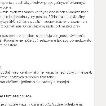
ie, lepenie a pod.) akýchkoľvek propagačných/reklamných
ovolené.
ovizuálnych záznamov vo foyer, kinosálach a kinokabínach
ed nie je dohodnutý iný postup. Súhlas na audiovizuálny
kytuje SFÚ, súhlas s použitím audiovizuálneho záznamu z
z plátna) musí Organizátor vyžiadať od majiteľa práv
n čiastočnie, v priestore sa zdržuje verejnosť, návštevníci
ál. Podujatie nemôže byť realizované tak, aby obmedzovalo
m priestore.
é.
úšťať viac divákov ako je kapacita jednotlivých kinosál.
 bezpečnostných dôvodov zakázané.)
šťať divákov s jedlom a neuzavretými nápojmi.
ine Lumiere a SOZA
e je zmluvne viazaný oznámiť SOZA údaje potrebné na