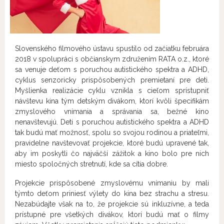
Slovenského filmového ústavu spustilo od začiatku februára
2018 v spolupráci s občianskym združením RATA o.z., ktoré
sa venuje deťom s poruchou autistického spektra a ADHD,
cyklus senzoricky prispôsobených premietaní pre deti.
Myšlienka realizácie cyklu vznikla s cieľom sprístupniť
návštevu kina tým detským divákom, ktorí kvôli špecifikám
zmyslového vnímania a správania sa, bežné kino
nenavštevujú. Deti s poruchou autistického spektra a ADHD
tak budú mať možnosť, spolu so svojou rodinou a priateľmi,
pravidelne navštevovať projekcie, ktoré budú upravené tak,
aby im poskytli čo najväčší zážitok a kino bolo pre nich
miesto spoločných stretnutí, kde sa cítia dobre.
Projekcie prispôsobené zmyslovému vnímaniu by mali
týmto deťom priniesť výlety do kina bez strachu a stresu.
Nezabúdajte však na to, že projekcie sú inkluzívne, a teda
prístupné pre všetkých divákov, ktorí budú mať o filmy