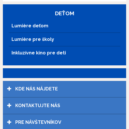
sa stane niečo čarovné – Mumbo Jumbo
začne rásť a rastie tak veľmi, až je z neho
DEŤOM
obor! Aby sa mohol opäť vrátiť do svojej
pôvodnej veľkosti, vydáva sa na
Lumière deťom
veľkolepé dobrodružstvo spolu so
svojimi tromi vernými kamarátmi. Musia
Lumière pre školy
nájsť tajomnú a trochu strašidelnú
čarodejnicu Babu Jagu, ktorá im možno
dokáže pomôcť. Na svojej cesty zažijú
Inkluzívne kino pre deti
množstvo napínavých aj veselých chvíľ.
Putujú po súši aj po vode, zdolávajú
vysoké hory a čarovné lesy. Na každom
kroku objavujú niečo nové a učia sa, aké
dôležité je priateľstvo, odvaha a
vzájomná pomoc. Vizuálne
KDE NÁS NÁJDETE
prepracovaná a citlivá animovaná dánska
rozprávka so slovenským dabingom je
KONTAKTUJTE NÁS
ideálna pre deti od 4 do 7 rokov. Film
prináša dobrodružný príbeh plný
detských radostí, smiechu a
PRE NÁVŠTEVNÍKOV
každodenných malých výziev, ktoré