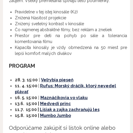
záujem. Všetky premietania spĺňajú tieto podmienky:
Pravidelne v tej istej kinosále (K2)
Znížená hlasitosť projekcie
Znížený svetelný kontrast v kinosále
Čo najmenej abstraktné filmy, bez reklám a zneliek
Priestor pre deti na pohyb po sále a tolerancia
komentovania filmu
Kapacita kinosály je vždy obmedzená na 50 miest pre
lepší komfort malých divákov
PROGRAM
28. 3.
15:00
|
Veľrybia pieseň
11. 4. 15:00
|
Rufus: Morský dráčik, ktorý nevedel
plávať
16. 5. 15:00
|
Maznáčikovia vo vlaku
13.6. 15:00 |
Medvedí princ
11.7. 15:00 |
Lišiak a zajka zachraňujú les
15.8. 15:00
|
Mumbo Jumbo
Odporúčame zakúpiť si lístok online alebo