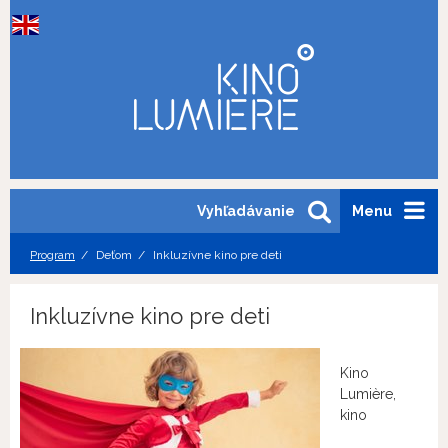
Vyhľadávanie
Menu
Program
Deťom
Inkluzívne kino pre deti
Inkluzívne kino pre deti
Kino
Lumière,
kino