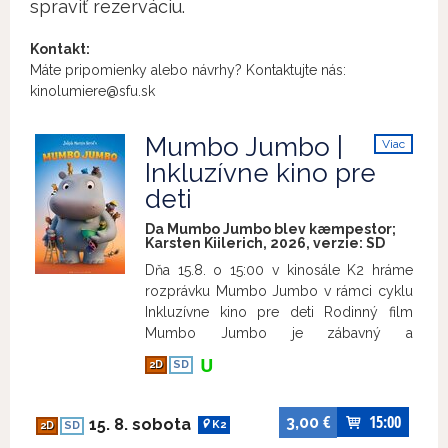
spraviť rezerváciu.
Kontakt:
Máte pripomienky alebo návrhy? Kontaktujte nás:
kinolumiere@sfu.sk
Mumbo Jumbo |
Viac
info
Inkluzívne kino pre
deti
Da Mumbo Jumbo blev kæmpestor;
Karsten Kiilerich, 2026, verzie:
SD
Dňa 15.8. o 15:00 v kinosále K2 hráme
rozprávku Mumbo Jumbo v rámci cyklu
Inkluzívne kino pre deti Rodinný film
Mumbo Jumbo je zábavný a
dobrodružný príbeh, ktorý vznikol na
2D
SD
motívy obľúbenej detskej knižky Jakoba
Martina Strida – autora knižnej predlohy k
rovnomennému filmu Neuveriteľný
€
15:00
3,00
15. 8. sobota
K2
2D
SD
príbeh o obrovskej hruške. Jedného dňa