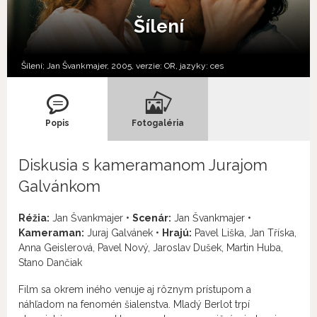
Šílení
Šílení; Jan Švankmajer, 2005, verzie:
OR,
jazyky:
ces
Popis
Fotogaléria
Diskusia s kameramanom Jurajom
Galvánkom
Réžia:
Jan Švankmajer •
Scenár:
Jan Švankmajer •
Kameraman:
Juraj Galvánek •
Hrajú:
Pavel Liška, Jan Tříska,
Anna Geislerová, Pavel Nový, Jaroslav Dušek, Martin Huba,
Stano Dančiak
Film sa okrem iného venuje aj rôznym prístupom a
náhľadom na fenomén šialenstva. Mladý Berlot trpí