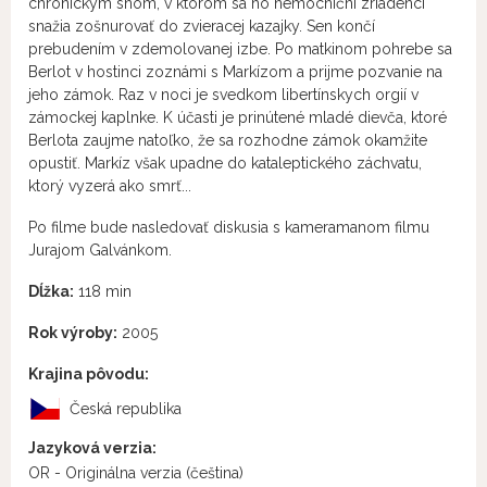
chronickým snom, v ktorom sa ho nemocniční zriadenci
snažia zošnurovať do zvieracej kazajky. Sen končí
prebudením v zdemolovanej izbe. Po matkinom pohrebe sa
Berlot v hostinci zoznámi s Markízom a prijme pozvanie na
jeho zámok. Raz v noci je svedkom libertínskych orgií v
zámockej kaplnke. K účasti je prinútené mladé dievča, ktoré
Berlota zaujme natoľko, že sa rozhodne zámok okamžite
opustiť. Markíz však upadne do kataleptického záchvatu,
ktorý vyzerá ako smrť...
Po filme bude nasledovať diskusia s kameramanom filmu
Jurajom Galvánkom.
Dĺžka:
118 min
Rok výroby:
2005
Krajina pôvodu:
Česká republika
Jazyková verzia:
OR - Originálna verzia
(čeština)