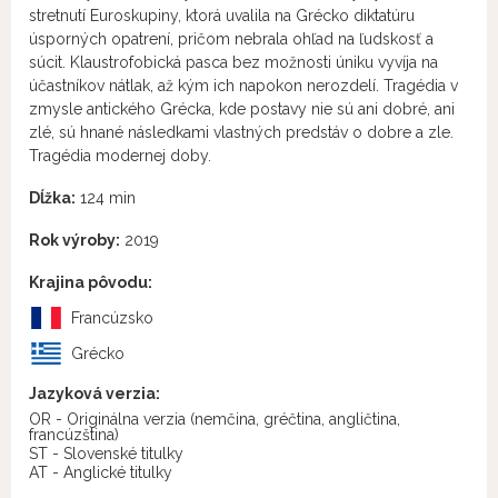
stretnutí Euroskupiny, ktorá uvalila na Grécko diktatúru
úsporných opatrení, pričom nebrala ohľad na ľudskosť a
súcit. Klaustrofobická pasca bez možnosti úniku vyvíja na
účastníkov nátlak, až kým ich napokon nerozdelí. Tragédia v
zmysle antického Grécka, kde postavy nie sú ani dobré, ani
zlé, sú hnané následkami vlastných predstáv o dobre a zle.
Tragédia modernej doby.
Dĺžka:
124 min
Rok výroby:
2019
Krajina pôvodu:
Francúzsko
Grécko
Jazyková verzia:
OR - Originálna verzia
(nemčina, gréčtina, angličtina,
francúzština)
ST - Slovenské titulky
AT - Anglické titulky