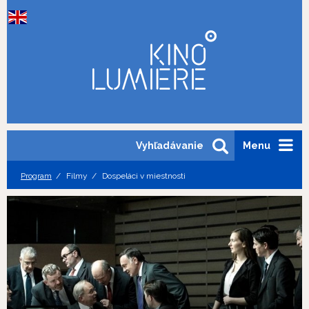
Vyhľadávanie
Menu
Program
Filmy
Dospeláci v miestnosti