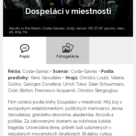
Dospeláci v miestnosti
Adults in the Room; Costa-Gavras, 2019, verzie:
OR,
ST,
AT,
jazyky:
deu
,
ell
,
eng
,
fra
Popis
Fotogaléria
Réžia:
Costa-Gavras •
Scenár:
Costa-Gavras •
Podľa
predlohy:
Yanis Varoufakis •
Hrajú:
Christos Loulis, Valeria
Golino, Georges Corraface, Ulrich Tukur, Daan Schuurmans,
Colin Stinton, Francesco Acquaroli, Christos Stergioglou
Film vznikol podľa knihy Dospeláci v miestnosti. Môj boj s
európskym establišmentom, politických memoárov Janisa
Varoufakisa, gréckeho ekonóma, akademika, filozofa a
politika. Za zatvorenými dverami sa odohráva ľudská
tragédia. Univerzálna téma, príbeh ľudí uväznených v
neľudských mocenských štruktúrach. Brutálny cyklus