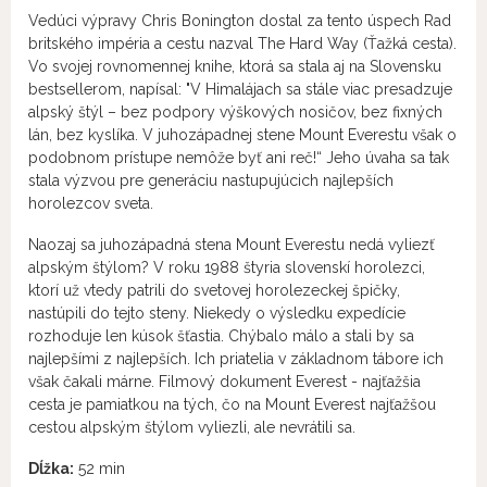
Vedúci výpravy Chris Bonington dostal za tento úspech Rad
britského impéria a cestu nazval The Hard Way (Ťažká cesta).
Vo svojej rovnomennej knihe, ktorá sa stala aj na Slovensku
bestsellerom, napísal: "V Himalájach sa stále viac presadzuje
alpský štýl – bez podpory výškových nosičov, bez fixných
lán, bez kyslíka. V juhozápadnej stene Mount Everestu však o
podobnom prístupe nemôže byť ani reč!“ Jeho úvaha sa tak
stala výzvou pre generáciu nastupujúcich najlepších
horolezcov sveta.
Naozaj sa juhozápadná stena Mount Everestu nedá vyliezť
alpským štýlom? V roku 1988 štyria slovenskí horolezci,
ktorí už vtedy patrili do svetovej horolezeckej špičky,
nastúpili do tejto steny. Niekedy o výsledku expedície
rozhoduje len kúsok šťastia. Chýbalo málo a stali by sa
najlepšími z najlepších. Ich priatelia v základnom tábore ich
však čakali márne. Filmový dokument Everest - najťažšia
cesta je pamiatkou na tých, čo na Mount Everest najťažšou
cestou alpským štýlom vyliezli, ale nevrátili sa.
Dĺžka:
52 min