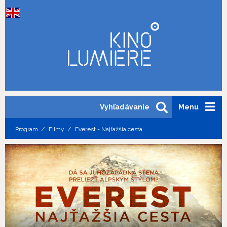
Vyhľadávanie
Menu
Program
Filmy
Everest - Najťažšia cesta