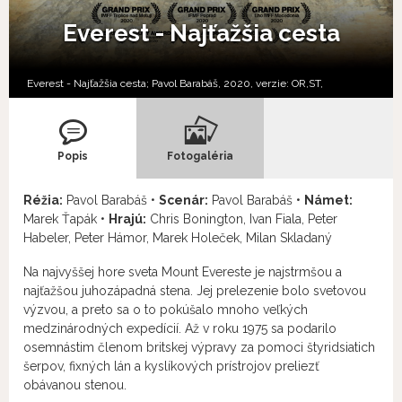
Everest - Najťažšia cesta
Everest - Najťažšia cesta; Pavol Barabáš, 2020, verzie:
OR,
ST,
Popis
Fotogaléria
Réžia:
Pavol Barabáš •
Scenár:
Pavol Barabáš •
Námet:
Marek Ťapák •
Hrajú:
Chris Bonington, Ivan Fiala, Peter
Habeler, Peter Hámor, Marek Holeček, Milan Skladaný
Na najvyššej hore sveta Mount Evereste je najstrmšou a
najťažšou juhozápadná stena. Jej prelezenie bolo svetovou
výzvou, a preto sa o to pokúšalo mnoho veľkých
medzinárodných expedícií. Až v roku 1975 sa podarilo
osemnástim členom britskej výpravy za pomoci štyridsiatich
šerpov, fixných lán a kyslíkových prístrojov preliezť
obávanou stenou.