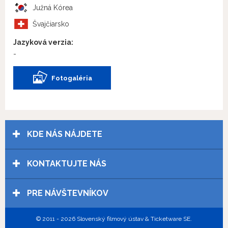
Južná Kórea
Švajčiarsko
Jazyková verzia:
-
Fotogaléria
KDE NÁS NÁJDETE
KONTAKTUJTE NÁS
PRE NÁVŠTEVNÍKOV
© 2011 - 2026 Slovenský filmový ústav & Ticketware SE.