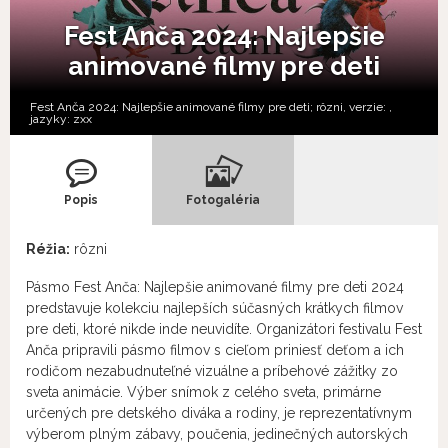
Fest Anča 2024: Najlepšie
animované filmy pre deti
Fest Anča 2024: Najlepšie animované filmy pre deti; rôzni, verzie:
,
jazyky:
zxx
Popis
Fotogaléria
Réžia:
rôzni
Pásmo Fest Anča: Najlepšie animované filmy pre deti 2024
predstavuje kolekciu najlepších súčasných krátkych filmov
pre deti, ktoré nikde inde neuvidíte. Organizátori festivalu Fest
Anča pripravili pásmo filmov s cieľom priniesť deťom a ich
rodičom nezabudnuteľné vizuálne a príbehové zážitky zo
sveta animácie. Výber snímok z celého sveta, primárne
určených pre detského diváka a rodiny, je reprezentatívnym
výberom plným zábavy, poučenia, jedinečných autorských