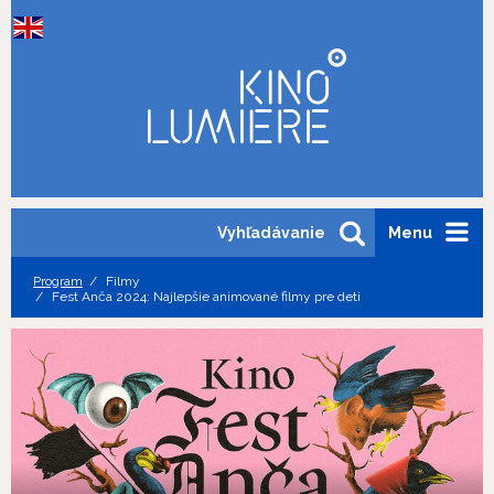
Vyhľadávanie
Menu
Program
Filmy
Fest Anča 2024: Najlepšie animované filmy pre deti