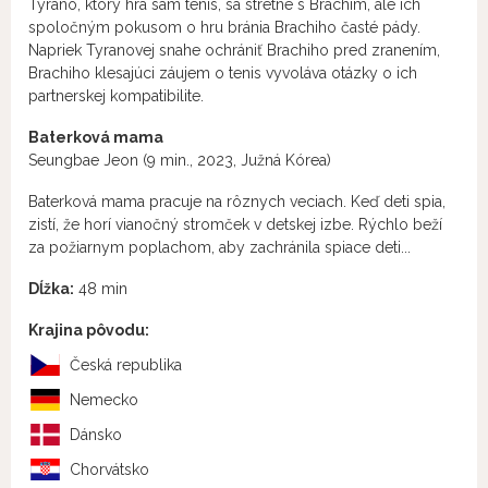
Tyrano, ktorý hrá sám tenis, sa stretne s Brachim, ale ich
spoločným pokusom o hru bránia Brachiho časté pády.
Napriek Tyranovej snahe ochrániť Brachiho pred zranením,
Brachiho klesajúci záujem o tenis vyvoláva otázky o ich
partnerskej kompatibilite.
Baterková mama
Seungbae Jeon (9 min., 2023, Južná Kórea)
Baterková mama pracuje na rôznych veciach. Keď deti spia,
zistí, že horí vianočný stromček v detskej izbe. Rýchlo beží
za požiarnym poplachom, aby zachránila spiace deti...
Dĺžka:
48 min
Krajina pôvodu:
Česká republika
Nemecko
Dánsko
Chorvátsko