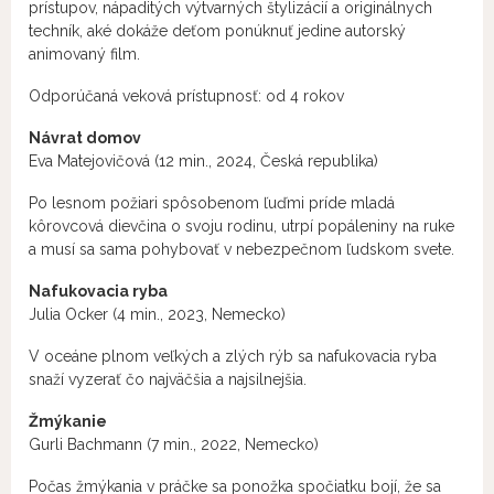
prístupov, nápaditých výtvarných štylizácií a originálnych
techník, aké dokáže deťom ponúknuť jedine autorský
animovaný film.
Odporúčaná veková prístupnosť: od 4 rokov
Návrat domov
Eva Matejovičová (12 min., 2024, Česká republika)
Po lesnom požiari spôsobenom ľuďmi príde mladá
kôrovcová dievčina o svoju rodinu, utrpí popáleniny na ruke
a musí sa sama pohybovať v nebezpečnom ľudskom svete.
Nafukovacia ryba
Julia Ocker (4 min., 2023, Nemecko)
V oceáne plnom veľkých a zlých rýb sa nafukovacia ryba
snaží vyzerať čo najväčšia a najsilnejšia.
Žmýkanie
Gurli Bachmann (7 min., 2022, Nemecko)
Počas žmýkania v práčke sa ponožka spočiatku bojí, že sa