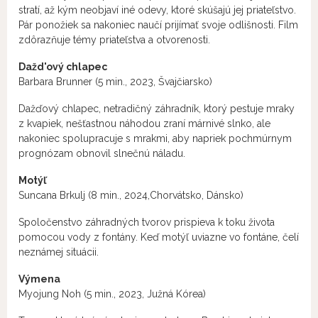
stratí, až kým neobjaví iné odevy, ktoré skúšajú jej priateľstvo.
Pár ponožiek sa nakoniec naučí prijímať svoje odlišnosti. Film
zdôrazňuje témy priateľstva a otvorenosti.
Dažd'ový chlapec
Barbara Brunner (5 min., 2023, Švajčiarsko)
Dažďový chlapec, netradičný záhradník, ktorý pestuje mraky
z kvapiek, nešťastnou náhodou zraní márnivé slnko, ale
nakoniec spolupracuje s mrakmi, aby napriek pochmúrnym
prognózam obnovil slnečnú náladu.
Motýľ
Suncana Brkulj (8 min., 2024,Chorvátsko, Dánsko)
Spoločenstvo záhradných tvorov prispieva k toku života
pomocou vody z fontány. Keď motýľ uviazne vo fontáne, čelí
neznámej situácii.
Výmena
Myojung Noh (5 min., 2023, Južná Kórea)