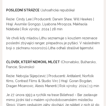
POSLEDNÍ STRÁŽCE
(Juhoafrická republika)
Režie: Cindy Lee | Producenti: Darwin Shaw, Will Hawkes |
Hrají: Avumile Qongqo, Liyabona Mroqoza, Makhaola
Ndebele | Rok výroby: 2024 | 28 min
Ve chvíli kdy mladou Lithu seznamuje s kouzlem rezervace
poslední zbývající ranger, přepadnou je pytláci. V následném
boji o záchranu nosorožců Litha odhalí strašlivé tajemství.
ČLOVĚK, KTERÝ NEMOHL MLČET
(Chorvatsko, Bulharsko,
Francie, Slovinsko)
Režie: Nebojša Slijepčević | Producenti: Antitalent, Norfolk
films, Contrast Films & Studio Virc | Hrají: Goran Bogdan,
Dragan Micanovic, Alexis Manenti | Rok výroby: 2024 | 13 min
Je 27. února 1993 a rychlík na trase Bělehrad – Bar zastavuje
mimo jízdní řád v malém východobosenském městečku
Štrpci. Všem cestujícím záhy dochází, že někteří z nich již do