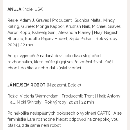
ANUJA
(Indie, USA)
Režie: Adam J. Graves | Producenti: Suchitra Mattai, Mindy
Kaling, Guneet Monga Kapoor, Krushan Naik, Michael Graves,
Aaron Kopp, Ksheetij Saini, Alexandra Blaney | Hrají: Nagesh
Bhonsle, Rudolfo Rajeev Hubert, Sajda Pathan | Rok výroby:
2024 | 22 min
Anuja, výjimečně nadaná devítiletá dívka stojí před
rozhodnutím, které může jí i její sestře změnit život. Začít
chodit do školy nebo dál zůstat v práci.
JÁ NEJSEM ROBOT
(Nizozemí, Belgie)
Režie: Victoria Warmerdam | Producenti: Trent | Hrají: Antony
Hall, Nicki Whitely | Rok výroby: 2023 | 22 min
Po několika neúspěšných pokusech o vyplnění CAPTCHA se
feministka Lara rozhodne hledat odpověď na znepokojivou
otázku, zda sama není robot.