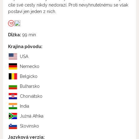
cíle své cesty nikdy nedorazí. Proti nevyhnutelnému se však
postaví jen jeden z nich.
Dĺžka:
99 min
Krajina pôvodu:
USA
Nemecko
Belgicko
Bulharsko
Chorvátsko
India
Južná Afrika
Slovinsko
Jazyková verzia: