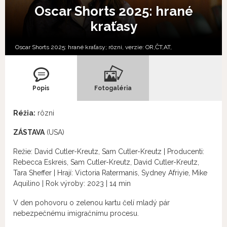
Oscar Shorts 2025: hrané
kraťasy
Oscar Shorts 2025: hrané kraťasy; rôzni, verzie:
OR,
ČT,
AT,
Popis
Fotogaléria
Réžia:
rôzni
ZÁSTAVA
(USA)
Režie: David Cutler-Kreutz, Sam Cutler-Kreutz | Producenti:
Rebecca Eskreis, Sam Cutler-Kreutz, David Cutler-Kreutz,
Tara Sheffer | Hrají: Victoria Ratermanis, Sydney Afriyie, Mike
Aquilino | Rok výroby: 2023 | 14 min
V den pohovoru o zelenou kartu čelí mladý pár
nebezpečnému imigračnímu procesu.