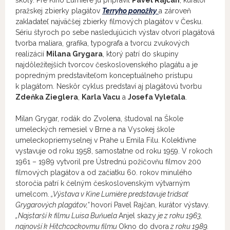
školy. Pre Kino Lumière ju pripravil
Pavel Rajčan
, kurátor
pražskej zbierky plagátov
Terryho ponožky
a zároveň
zakladateľ najväčšej zbierky filmových plagátov v Česku.
Sériu štyroch po sebe nasledujúcich výstav otvorí plagátová
tvorba maliara, grafika, typografa a tvorcu zvukových
realizácií
Milana Grygara
, ktorý patrí do skupiny
najdôležitejších tvorcov československého plagátu a je
popredným predstaviteľom konceptuálneho prístupu
k plagátom. Neskôr cyklus predstaví aj plagátovú tvorbu
Zdeňka Zieglera
,
Karla Vacu
a
Josefa Vyleťala
.
Milan Grygar, rodák do Zvolena, študoval na Škole
umeleckých remesiel v Brne a na Vysokej škole
umeleckopriemyselnej v Prahe u Emila Filu. Kolektívne
vystavuje od roku 1958, samostatne od roku 1959. V rokoch
1961 – 1989 vytvoril pre Ústrednú požičovňu filmov 200
filmových plagátov a od začiatku 60. rokov minulého
storočia patrí k čelným československým výtvarným
umelcom.
„Výstava v Kine Lumière predstavuje tridsať
Grygarových plagátov,“
hovorí Pavel Rajčan, kurátor výstavy.
„Najstarší k filmu Luisa Buňuela
Anjel skazy
je z roku 1963,
najnovší k Hitchcockovmu filmu
Okno do dvora
z roku 1989.