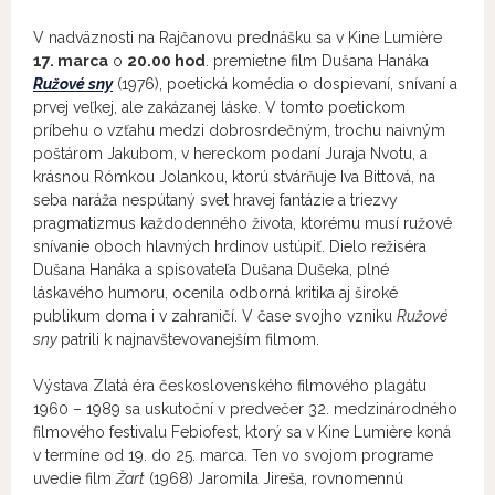
V nadväznosti na Rajčanovu prednášku sa v Kine Lumière
17. marca
o
20.00 hod
. premietne film Dušana Hanáka
Ružové sny
(1976), poetická komédia o dospievaní, snívaní a
prvej veľkej, ale zakázanej láske. V tomto poetickom
príbehu o vzťahu medzi dobrosrdečným, trochu naivným
poštárom Jakubom, v hereckom podaní Juraja Nvotu, a
krásnou Rómkou Jolankou, ktorú stvárňuje Iva Bittová, na
seba naráža nespútaný svet hravej fantázie a triezvy
pragmatizmus každodenného života, ktorému musí ružové
snívanie oboch hlavných hrdinov ustúpiť. Dielo režiséra
Dušana Hanáka a spisovateľa Dušana Dušeka, plné
láskavého humoru, ocenila odborná kritika aj široké
publikum doma i v zahraničí. V čase svojho vzniku
Ružové
sny
patrili k najnavštevovanejším filmom.
Výstava Zlatá éra československého filmového plagátu
1960 – 1989 sa uskutoční v predvečer 32. medzinárodného
filmového festivalu Febiofest, ktorý sa v Kine Lumière koná
v termíne od 19. do 25. marca. Ten vo svojom programe
uvedie film
Žart
(1968) Jaromila Jireša, rovnomennú