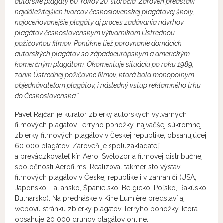
autorské plagáty 60. rokov 20. storočia. Zároveň predstaví
najdôležitejších tvorcov československej plagátovej školy,
najoceňovanejšie plagáty aj proces zadávania návrhov
plagátov československým výtvarníkom Ústrednou
požičovňou filmov. Ponúkne tiež porovnanie domácich
autorských plagátov so západoeurópskym a americkým
komerčným plagátom. Okomentuje situáciu po roku 1989,
zánik Ústrednej požičovne filmov, ktorá bola monopolným
objednávateľom plagátov, i následný vstup reklamného trhu
do Československa.“
Pavel Rajčan je kurátor zbierky autorských výtvarných
filmových plagátov Terryho ponožky, najväčšej súkromnej
zbierky filmových plagátov v Českej republike, obsahujúcej
60 000 plagátov. Zároveň je spoluzakladateľ
a prevádzkovateľ kín Aero, Světozor a filmovej distribučnej
spoločnosti Aerofilms. Realizoval takmer sto výstav
filmových plagátov v Českej republike i v zahraničí (USA,
Japonsko, Taliansko, Španielsko, Belgicko, Poľsko, Rakúsko,
Bulharsko). Na prednáške v Kine Lumière predstaví aj
webovú stránku zbierky plagátov Terryho ponožky, ktorá
obsahuje 20 000 druhov plagátov online.