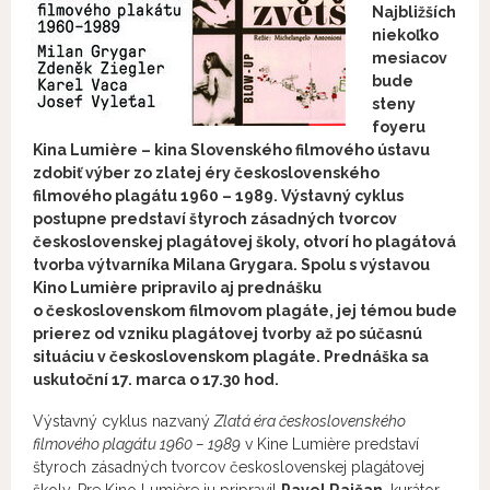
Najbližších
niekoľko
mesiacov
bude
steny
foyeru
Kina Lumière – kina Slovenského filmového ústavu
zdobiť výber zo zlatej éry československého
filmového plagátu 1960 – 1989. Výstavný cyklus
postupne predstaví štyroch zásadných tvorcov
československej plagátovej školy, otvorí ho plagátová
tvorba výtvarníka Milana Grygara. Spolu s výstavou
Kino Lumière pripravilo aj prednášku
o československom filmovom plagáte, jej témou bude
prierez od vzniku plagátovej tvorby až po súčasnú
situáciu v československom plagáte. Prednáška sa
uskutoční 17. marca o 17.30 hod.
Výstavný cyklus nazvaný
Zlatá éra československého
filmového plagátu 1960 – 1989
v Kine Lumière predstaví
štyroch zásadných tvorcov československej plagátovej