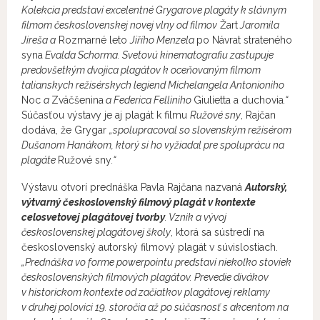
Kolekcia predstaví excelentné Grygarove plagáty k slávnym
filmom československej novej vlny od filmov
Žart
Jaromila
Jireša a
Rozmarné leto
Jiřího Menzela
po Návrat strateného
syna
Evalda Schorma. Svetovú kinematografiu zastupuje
predovšetkým dvojica plagátov k oceňovaným filmom
talianskych režisérskych legiend Michelangela Antonioniho
Noc
a
Zväčšenina
a Federica Felliniho
Giulietta a duchovia
.“
Súčasťou výstavy je aj plagát k filmu
Ružové sny
, Rajčan
dodáva, že Grygar
„spolupracoval so slovenským režisérom
Dušanom Hanákom, ktorý si ho vyžiadal pre spoluprácu na
plagáte
Ružové sny
.“
Výstavu otvorí prednáška Pavla Rajčana nazvaná
Autorský,
výtvarný československý filmový plagát v kontexte
celosvetovej plagátovej tvorby
. Vznik a vývoj
československej plagátovej školy
, ktorá sa sústredí na
československý autorský filmový plagát v súvislostiach.
„Prednáška vo forme powerpointu predstaví niekoľko stoviek
československých filmových plagátov. Prevedie divákov
v historickom kontexte od začiatkov plagátovej reklamy
v druhej polovici 19. storočia až po súčasnosť s akcentom na