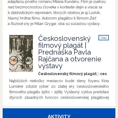
adaptáciu prvého románu Milana Kunderu. Film je úvahou
nad bezmocnosťou človeka v kontexte dejín a vracia sa
k stalinistickým represiám, ktorých obeťou je aj Ludvík,
hlavný hrdina filmu. Autorom plagátov k filmom
Žart
a
Ružové sny
je Milan Grygar, oba sú súčasťou výstavy.
Československý
Viac
info
filmový plagát |
Prednáška Pavla
Rajčana a otvorenie
výstavy
Československý filmový plagát; :
ces
Najbližších niekoľko mesiacov bude steny foyeru Kina
Lumière zdobiť výber zo zlatej éry československého
filmového plagátu 1960 – 1989. Výstavný cyklus predstaví
štyroch zásadných tvorcov československej plagátovej
školy. Sériu otvorí výstava tvorby Milana Grygara, rodáka
zo Zvolena, ktorý je vrcholným predstaviteľom
konceptuálneho prístupu k plagátom. V období rokov
AKTIVITY