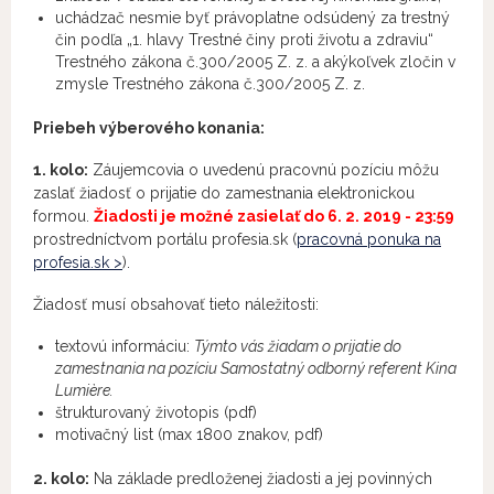
uchádzač nesmie byť právoplatne odsúdený za trestný
čin podľa „1. hlavy Trestné činy proti životu a zdraviu“
Trestného zákona č.300/2005 Z. z. a akýkoľvek zločin v
zmysle Trestného zákona č.300/2005 Z. z.
Priebeh výberového konania:
1. kolo:
Záujemcovia o uvedenú pracovnú pozíciu môžu
zaslať žiadosť o prijatie do zamestnania elektronickou
formou.
Žiadosti je možné zasielať do 6. 2. 2019 - 23:59
prostredníctvom portálu profesia.sk (
pracovná ponuka na
profesia.sk >
).
Žiadosť musí obsahovať tieto náležitosti:
textovú informáciu:
Týmto vás žiadam o prijatie do
zamestnania na pozíciu Samostatný odborný referent Kina
Lumière.
štrukturovaný životopis (pdf)
motivačný list (max 1800 znakov, pdf)
2. kolo:
Na základe predloženej žiadosti a jej povinných