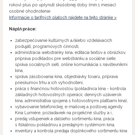
rokov) plus po uplynutí skúšobnej doby (min.1 mesiac)
osobné ohodnotenie
Informácie o tarifných platoch nájdete na tejto stránke >
Náplň práce:
zabezpečovanie kultúrnych a/alebo vzdelávacích
podujatí, programových činností,
administrácia webstránky kina, editácia textov a obrázkov,
príprava podkladov pre webstránku a sociálne siete,
správa sociálnych sietí, online komunikácia s návštevníkmi
kina,
správa zásobovania kina, objednávky tovaru, príprava
prieskumov trhu a ich vyhodnotení,
práca s finančnou hotovosťou (pokladnica kina - kontrola
základných hotovostných operácií, denných uzávierok
kina, administratíva spojená s hotovostnými platbami kina),
vybavovanie telefonickej, e-mailovej a poštovej agendy
Kina Lumière, požiadaviek na projekčné služby a i.,
predaj vstupeniek a ďalšieho sortimentu kina, práca
s fiškálnou pokladňou a predajným systémom kina,
inventúry a kontrola predaja doplnkového sortimentu kina