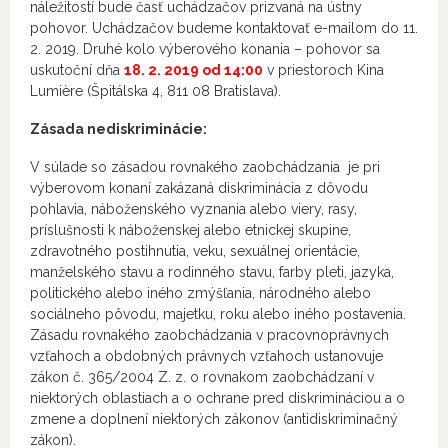
náležitostí bude časť uchádzačov prizvaná na ústny
pohovor. Uchádzačov budeme kontaktovať e-mailom do 11.
2. 2019. Druhé kolo výberového konania – pohovor sa
uskutoční dňa
18. 2. 2019 od 14:00
v priestoroch Kina
Lumière (Špitálska 4, 811 08 Bratislava).
Zásada nediskriminácie:
V súlade so zásadou rovnakého zaobchádzania je pri
výberovom konaní zakázaná diskriminácia z dôvodu
pohlavia, náboženského vyznania alebo viery, rasy,
príslušnosti k náboženskej alebo etnickej skupine,
zdravotného postihnutia, veku, sexuálnej orientácie,
manželského stavu a rodinného stavu, farby pleti, jazyka,
politického alebo iného zmýšľania, národného alebo
sociálneho pôvodu, majetku, roku alebo iného postavenia.
Zásadu rovnakého zaobchádzania v pracovnoprávnych
vzťahoch a obdobných právnych vzťahoch ustanovuje
zákon č. 365/2004 Z. z. o rovnakom zaobchádzaní v
niektorých oblastiach a o ochrane pred diskrimináciou a o
zmene a doplnení niektorých zákonov (antidiskriminačný
zákon).