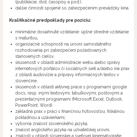
(publikácie, dvd, časopisy a pod.),
ďalšie činnosti spojené so zabezpečením prevádzky kina.
Kvalifikačné predpoklady pre pozíciu:
minimálne dosiahnuté vzdelanie: úplné stredné vzdelanie
s maturitou,
organizačné schopnosti na úrovni samostatného
rozhodovania pri zabezpečení požadovaných
stanovených cieľov,
skúsenosti v oblasti administrácie webu alebo správy
internetových portálov či sociálnych sietí a/alebo iná prax
z oblasti audiovízie a prípravy informačných textov v
slovenčine,
skúsenosti v oblasti aktívnej práce s programami google
docs, resp. inými textovými, tabuľkovými, poštovými a
prezentačnými programami (Microsoft Excel, Outlook,
PowerPoint, Word)
základná prax v práci s finančnou hotovosťou, fiškálnou
pokladňou a uzávierkami,
výborná znalosť slovenského jazyka,
znalosť anglického jazyka na užívateľskej úrovni,
znalosti v oblasti slovenskej a svetovej kinematografie,