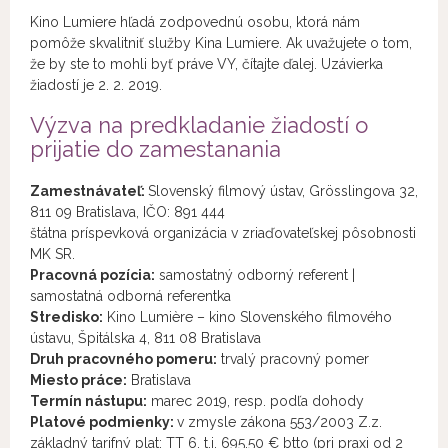
Kino Lumiere hľadá zodpovednú osobu, ktorá nám
pomôže skvalitniť služby Kina Lumiere. Ak uvažujete o tom,
že by ste to mohli byť práve VY, čítajte ďalej. Uzávierka
žiadostí je 2. 2. 2019.
Výzva na predkladanie žiadostí o
prijatie do zamestanania
Zamestnávateľ:
Slovenský filmový ústav, Grösslingova 32,
811 09 Bratislava, IČO: 891 444
štátna príspevková organizácia v zriaďovateľskej pôsobnosti
MK SR.
Pracovná pozícia:
samostatný odborný referent |
samostatná odborná referentka
Stredisko:
Kino Lumière – kino Slovenského filmového
ústavu, Špitálska 4, 811 08 Bratislava
Druh pracovného pomeru:
trvalý pracovný pomer
Miesto práce:
Bratislava
Termín nástupu:
marec 2019, resp. podľa dohody
Platové podmienky:
v zmysle zákona 553/2003 Z.z.
základný tarifný plat: TT 6, t.j. 695,50 € btto (pri praxi od 2