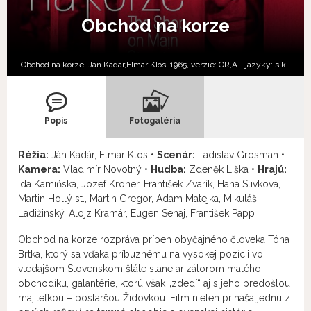
Obchod na korze
Obchod na korze; Ján Kadár,Elmar Klos, 1965, verzie:
OR,
AT,
jazyky:
slk
Popis
Fotogaléria
Réžia:
Ján Kadár, Elmar Klos •
Scenár:
Ladislav Grosman •
Kamera:
Vladimír Novotný •
Hudba:
Zdeněk Liška •
Hrajú:
Ida Kamińska, Jozef Kroner, František Zvarík, Hana Slivková,
Martin Hollý st., Martin Gregor, Adam Matejka, Mikuláš
Ladižinský, Alojz Kramár, Eugen Senaj, František Papp
Obchod na korze rozpráva príbeh obyčajného človeka Tóna
Brtka, ktorý sa vďaka príbuznému na vysokej pozícii vo
vtedajšom Slovenskom štáte stane arizátorom malého
obchodíku, galantérie, ktorú však „zdedí“ aj s jeho predošlou
majiteľkou – postaršou Židovkou. Film nielen prináša jednu z