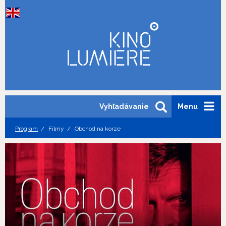
Vyhľadávanie
Menu
Program
Filmy
Obchod na korze