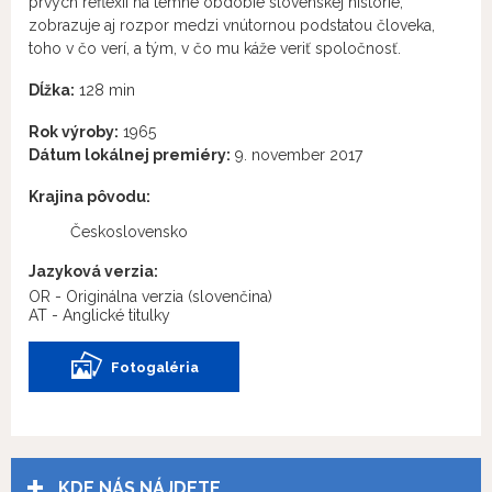
prvých reflexií na temné obdobie slovenskej histórie,
zobrazuje aj rozpor medzi vnútornou podstatou človeka,
toho v čo verí, a tým, v čo mu káže veriť spoločnosť.
Dĺžka:
128 min
Rok výroby:
1965
Dátum lokálnej premiéry:
9. november 2017
Krajina pôvodu:
Československo
Jazyková verzia:
OR - Originálna verzia
(slovenčina)
AT - Anglické titulky
Fotogaléria
KDE NÁS NÁJDETE