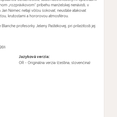
znom „rozprávkovom“ príbehu manželskej nenávisti, v
 Jan Němec netají vôľou šokovať, neustále atakovať
sťou, krutosťami a hororovou atmosférou.
Blanche profesorky Jeleny Paštékovej, pri príležitosti jej
1991
Jazyková verzia:
OR - Originálna verzia
(čeština, slovenčina)