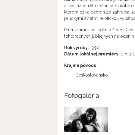
a svojráznou filozofiou. V makabró
ktorom ožíva démon zo záhrobia, sa
prudkými zvratmi, erotickou vypäto
Premietame ako jeden z filmov Carte 
tohtoročných jubilejných narodenín.
Rok výroby:
1990
Dátum lokálnej premiéry:
1. máj 
Krajina pôvodu:
Československo
Fotogaléria