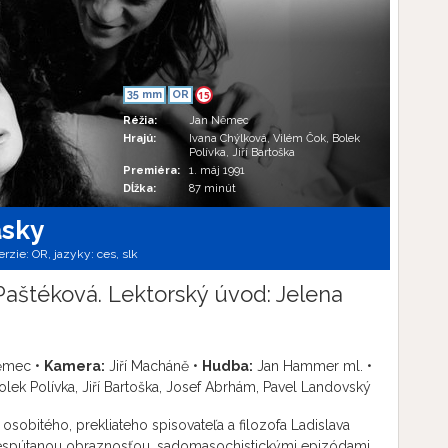
35 mm
OR
15
Réžia:
Jan Němec
Hrajú:
Ivana Chýlková, Vilém Čok, Bolek
Polívka, Jiří Bartoška
Premiéra:
1. máj 1991
Dĺžka:
87 minút
ásky
erzie:
OR,
jazyky:
ces
,
slk
Paštéková. Lektorský úvod: Jelena
ěmec •
Kamera:
Jiří Macháně •
Hudba:
Jan Hammer ml. •
lek Polívka, Jiří Bartoška, Josef Abrhám, Pavel Landovský
sobitého, prekliateho spisovateľa a filozofa Ladislava
 nespútanou obraznosťou, sadomasochistickými epizódami