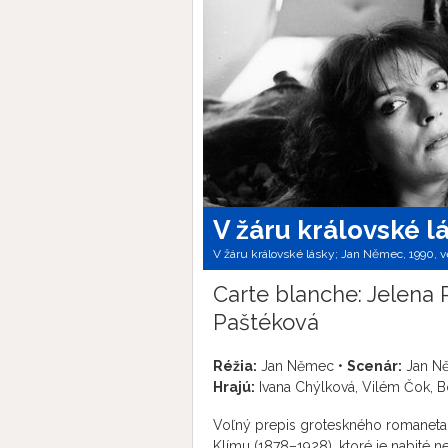
V žáru královské l
V žáru královské lásky; Jan Němec, 1990, v
Carte blanche: Jelena 
Paštéková
Réžia:
Jan Němec •
Scenár:
Jan N
Hrajú:
Ivana Chýlková, Vilém Čok, Bo
Voľný prepis groteskného romaneta o
Klímu (1878–1928), ktoré je nabité