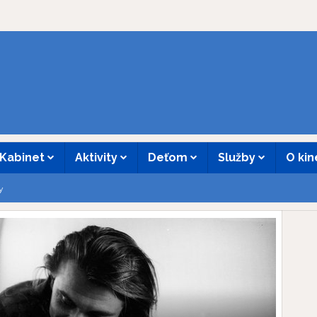
Kabinet
Aktivity
Deťom
Služby
O ki
y