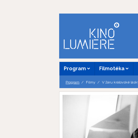
Program
Filmotéka
Program
Filmy
V žáru královské lásk