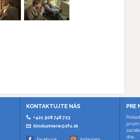
KONTAKTUJTE NÁS
PRE 
Poklad
+421 908 748 723
prvým 
kinolumiere@sfu.sk
začiat
dňa.
Facebook
Instagram