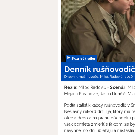
Pozrieť trailer
Denník rušňovodi
Dnevnik mašinovođe; Miloš Radović, 2016, 
Réžia:
Miloš Radović •
Scenár:
Mil
Mirjana Karanović, Jasna Duričić, Ml
Podľa štatistík každý rušňovodič v S
Neslávny rekord drží Ilja, ktorý má 
otec a dedo a na prahu dôchodku pr
však odmieta zmieriť s faktom, že by
nevyhne, no dni ubiehajú a nešťastia