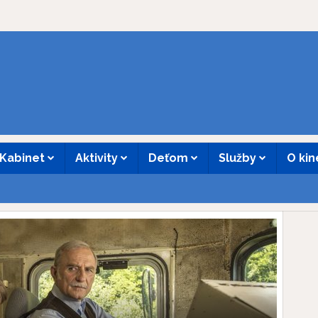
Kabinet
Aktivity
Deťom
Služby
O ki