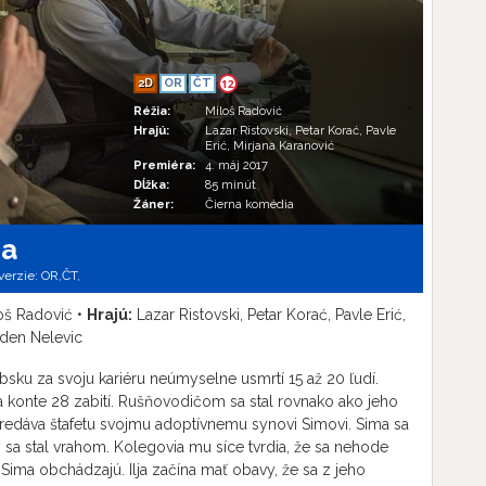
2D
OR
ČT
12
Réžia:
Miloš Radović
Hrajú:
Lazar Ristovski, Petar Korać, Pavle
Erić, Mirjana Karanović
Premiéra:
4. máj 2017
Dĺžka:
85 minút
Žáner:
Čierna komédia
ča
verzie:
OR,
ČT,
oš Radović •
Hrajú:
Lazar Ristovski, Petar Korać, Pavle Erić,
aden Nelevic
rbsku za svoju kariéru neúmyselne usmrtí 15 až 20 ľudí.
na konte 28 zabití. Rušňovodičom sa stal rovnako ako jeho
edáva štafetu svojmu adoptívnemu synovi Simovi. Sima sa
 sa stal vrahom. Kolegovia mu síce tvrdia, že sa nehode
 Sima obchádzajú. Ilja začína mať obavy, že sa z jeho