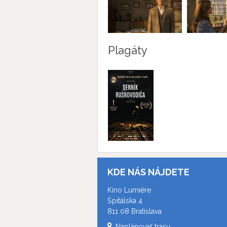
Plagáty
KDE NÁS NÁJDETE
Kino Lumière
Špitálska 4
811 08 Bratislava
Naplánovať trasu