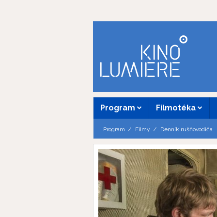
Program
Filmotéka
Program
Filmy
Denník rušňovodiča