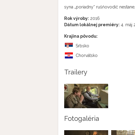
syna „poriadny“ rušňovodič nestane, a
Rok výroby:
2016
Dátum lokálnej premiéry:
4. máj 
Krajina pôvodu:
Srbsko
Chorvátsko
Trailery
Fotogaléria