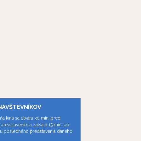
NÁVŠTEVNÍKOV
ňa kina sa otvára 30 min. pred
predstavením a zatvára 15 min. po
ku posledného predstavenia daného