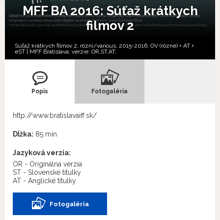
MFF BA 2016: Súťaž krátkych
filmov 2
Súťaž krátkych filmov 2; rôzni/various, 2015-2016, OV (rôzne) + AT +
eST | MFF Bratislava; verzie:
OR,
ST,
AT,
Popis
Fotogaléria
http://www.bratislavaiff.sk/
Dĺžka:
85 min
Jazyková verzia:
OR - Originálna verzia
ST - Slovenské titulky
AT - Anglické titulky
Fotogaléria