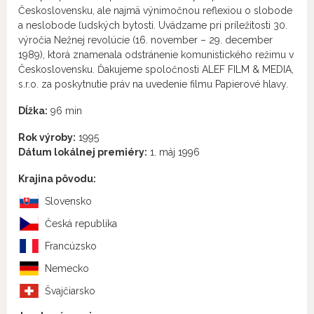
Československu, ale najmä výnimočnou reflexiou o slobode
a neslobode ľudských bytosti. Uvádzame pri príležitosti 30.
výročia Nežnej revolúcie (16. november – 29. december
1989), ktorá znamenala odstránenie komunistického režimu v
Československu. Ďakujeme spoločnosti ALEF FILM & MEDIA,
s.r.o. za poskytnutie práv na uvedenie filmu Papierové hlavy.
Dĺžka:
96 min
Rok výroby:
1995
Dátum lokálnej premiéry:
1. máj 1996
Krajina pôvodu:
Slovensko
Česká republika
Francúzsko
Nemecko
Švajčiarsko