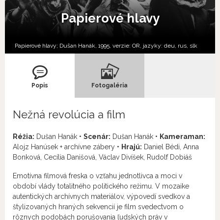
Papierové hlavy
Papierové hlavy; Dušan Hanák, 1995, verzie:
OR,
jazyky:
deu
,
rus
,
slk
Popis
Fotogaléria
Nežná revolúcia a film
Réžia:
Dušan Hanák •
Scenár:
Dušan Hanák •
Kameraman:
Alojz Hanúsek + archívne zábery •
Hrajú:
Daniel Bédi, Anna
Bonková, Cecília Danišová, Václav Divíšek, Rudolf Dobiáš
Emotívna filmová freska o vzťahu jednotlivca a moci v
období vlády totalitného politického režimu. V mozaike
autentických archívnych materiálov, výpovedí svedkov a
štylizovaných hraných sekvencií je film svedectvom o
rôznych podobách porušovania ľudských práv v