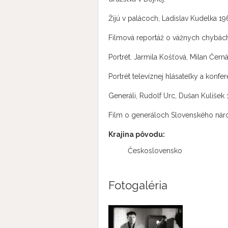
Žijú v palácoch, Ladislav Kudelka 196
Filmová reportáž o vážnych chybách
Portrét. Jarmila Košťová, Milan Černá
Portrét televíznej hlásateľky a konfe
Generáli, Rudolf Urc, Dušan Kulíšek 
Film o generáloch Slovenského náro
Krajina pôvodu:
Československo
Fotogaléria