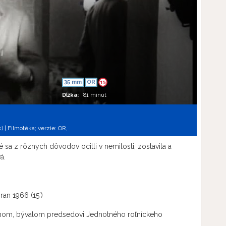
35 mm
OR
15
Dĺžka:
81 minút
k) | Filmotéka; verzie:
OR,
sa z rôznych dôvodov ocitli v nemilosti, zostavila a
á.
ran 1966 (15´)
bnom, bývalom predsedovi Jednotného roľníckeho