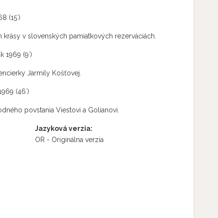
8 (15´)
 krásy v slovenských pamiatkových rezerváciách.
k 1969 (9´)
rencierky Jarmily Košťovej.
1969 (46´)
dného povstania Viestovi a Golianovi.
Jazyková verzia:
OR - Originálna verzia