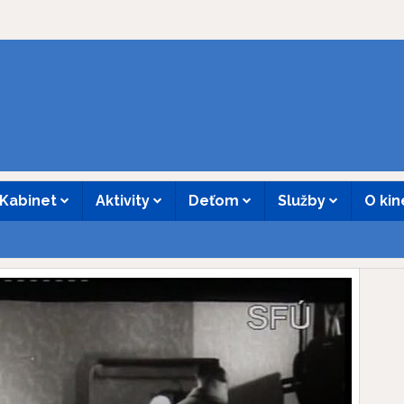
Kabinet
Aktivity
Deťom
Služby
O ki