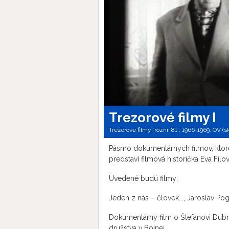
Trezorové filmy I
Trezorové filmy; rôzni, 81´, 1966-1969, OV (s
Pásmo dokumentárnych filmov, ktoré 
predstaví filmová historička Eva Filov
Uvedené budú filmy:
Jeden z nás – človek..., Jaroslav Pog
Dokumentárny film o Štefanovi Du
družstva v Bojnej.