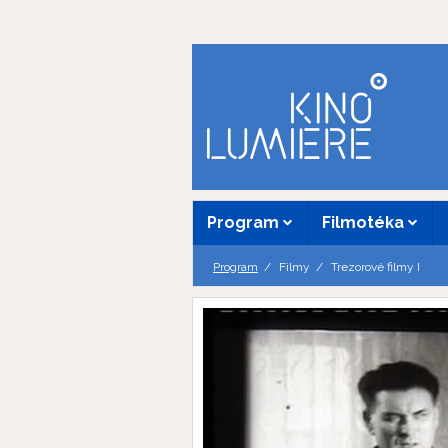
Program
Filmotéka
Program
Filmy
Trezorové filmy I