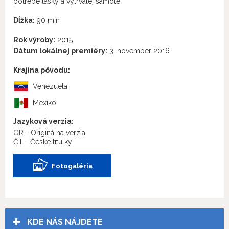
potrebe lásky a vytrvalej samote.
Dĺžka:
90 min
Rok výroby:
2015
Dátum lokálnej premiéry:
3. november 2016
Krajina pôvodu:
Venezuela
Mexiko
Jazyková verzia:
OR - Originálna verzia
ČT - České titulky
Fotogaléria
KDE NÁS NÁJDETE