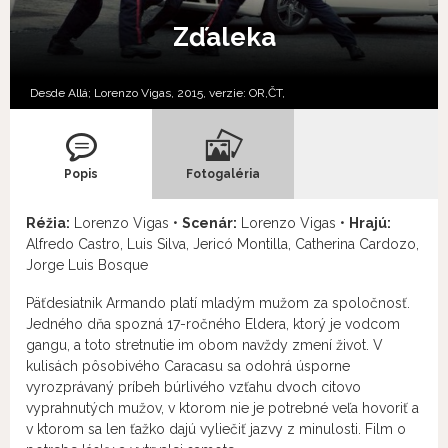
Zďaleka
Desde Allá; Lorenzo Vigas, 2015, verzie:
OR,
ČT,
Popis
Fotogaléria
Réžia:
Lorenzo Vigas •
Scenár:
Lorenzo Vigas •
Hrajú:
Alfredo Castro, Luis Silva, Jericó Montilla, Catherina Cardozo,
Jorge Luis Bosque
Päťdesiatnik Armando platí mladým mužom za spoločnosť.
Jedného dňa spozná 17-ročného Eldera, ktorý je vodcom
gangu, a toto stretnutie im obom navždy zmení život. V
kulisách pôsobivého Caracasu sa odohrá úsporne
vyrozprávaný príbeh búrlivého vzťahu dvoch citovo
vyprahnutých mužov, v ktorom nie je potrebné veľa hovoriť a
v ktorom sa len ťažko dajú vyliečiť jazvy z minulosti. Film o