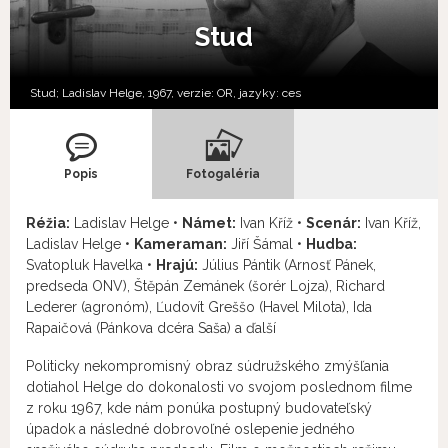
Stud
Stud; Ladislav Helge, 1967, verzie:
OR,
jazyky:
ces
Popis
Fotogaléria
Réžia:
Ladislav Helge •
Námet:
Ivan Kříž •
Scenár:
Ivan Kříž,
Ladislav Helge •
Kameraman:
Jiří Šámal •
Hudba:
Svatopluk Havelka •
Hrajú:
Július Pántik (Arnosť Pánek,
predseda ONV), Štěpán Zemánek (šorér Lojza), Richard
Lederer (agronóm), Ľudovít Greššo (Havel Milota), Ida
Rapaičová (Pánkova dcéra Saša) a ďalší
Politicky nekompromisný obraz súdružského zmýšľania
dotiahol Helge do dokonalosti vo svojom poslednom filme
z roku 1967, kde nám ponúka postupný budovateľský
úpadok a následné dobrovoľné oslepenie jedného