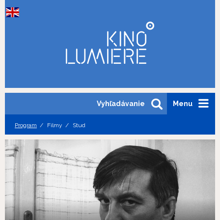
Vyhľadávanie
Menu
Program
Filmy
Stud