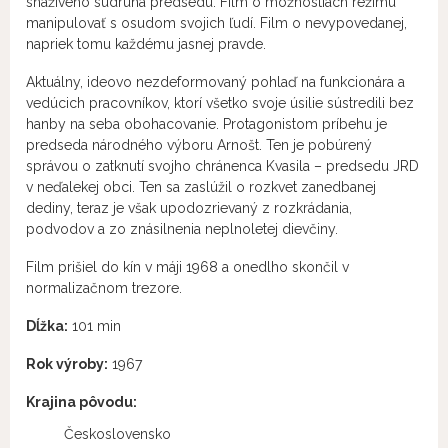
snaživého súdruha predsedu. Film o možnostiach režimu
manipulovať s osudom svojich ľudí. Film o nevypovedanej,
napriek tomu každému jasnej pravde.
Aktuálny, ideovo nezdeformovaný pohlaď na funkcionára a
vedúcich pracovníkov, ktorí všetko svoje úsilie sústredili bez
hanby na seba obohacovanie. Protagonistom príbehu je
predseda národného výboru Arnošt. Ten je pobúrený
správou o zatknutí svojho chránenca Kvasila – predsedu JRD
v neďalekej obci. Ten sa zaslúžil o rozkvet zanedbanej
dediny, teraz je však upodozrievaný z rozkrádania,
podvodov a zo znásilnenia neplnoletej dievčiny.
Film prišiel do kín v máji 1968 a onedlho skončil v
normalizačnom trezore.
Dĺžka:
101 min
Rok výroby:
1967
Krajina pôvodu:
Československo