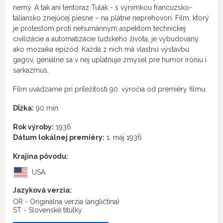
nemý. A tak ani tentoraz Tulák - s výnimkou francúzsko-
taliansko znejúcej piesne – na plátne neprehovorí. Film, ktorý
je protestom proti nehumánnym aspektom technickej
civilizácie a automatizácie ľudského života, je vybudovaný
ako mozaika epizód. Každá z nich má vlastnú výstavbu
gagov, geniálne sa v nej uplatňuje zmysel pre humor iróniu i
sarkazmus.
Film uvádzame pri príležitosti 90. výročia od premiéry filmu.
Dĺžka:
90 min
Rok výroby:
1936
Dátum lokálnej premiéry:
1. máj 1936
Krajina pôvodu:
USA
Jazyková verzia:
OR - Originálna verzia
(angličtina)
ST - Slovenské titulky