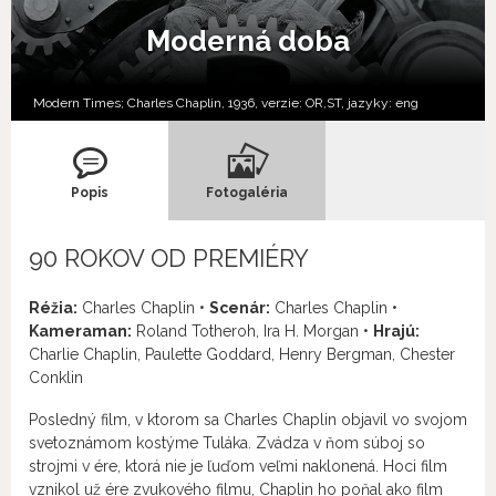
Moderná doba
Modern Times; Charles Chaplin, 1936, verzie:
OR,
ST,
jazyky:
eng
Popis
Fotogaléria
90 ROKOV OD PREMIÉRY
Réžia:
Charles Chaplin •
Scenár:
Charles Chaplin •
Kameraman:
Roland Totheroh, Ira H. Morgan •
Hrajú:
Charlie Chaplin, Paulette Goddard, Henry Bergman, Chester
Conklin
Posledný film, v ktorom sa Charles Chaplin objavil vo svojom
svetoznámom kostýme Tuláka. Zvádza v ňom súboj so
strojmi v ére, ktorá nie je ľuďom veľmi naklonená. Hoci film
vznikol už ére zvukového filmu, Chaplin ho poňal ako film