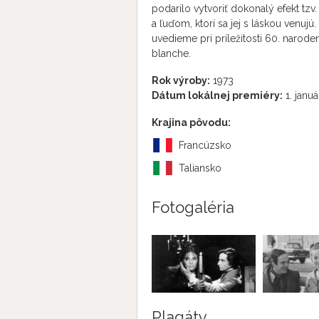
podarilo vytvoriť dokonalý efekt tzv
a ľuďom, ktorí sa jej s láskou venujú
uvedieme pri príležitosti 60. narode
blanche.
Rok výroby:
1973
Dátum lokálnej premiéry:
1. januá
Krajina pôvodu:
Francúzsko
Taliansko
Fotogaléria
Plagáty