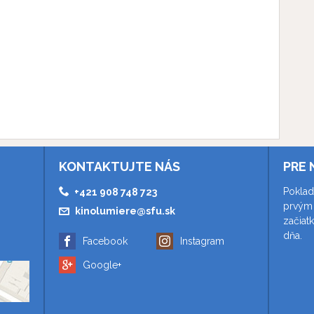
KONTAKTUJTE NÁS
PRE 
Poklad
+421 908 748 723
prvým 
kinolumiere@sfu.sk
začiat
dňa.
Facebook
Instagram
Google+