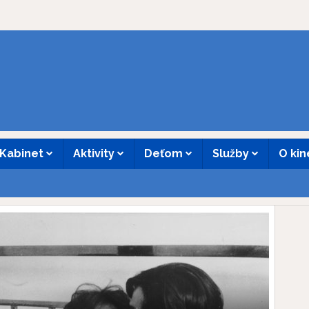
Kabinet
Aktivity
Deťom
Služby
O ki