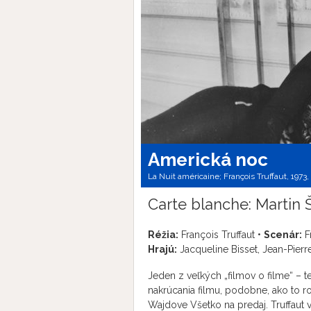
Americká noc
La Nuit américaine; François Truffaut, 1973,
Carte blanche: Martin
Réžia:
François Truffaut •
Scenár:
F
Hrajú:
Jacqueline Bisset, Jean-Pierre
Jeden z veľkých „filmov o filme“ – t
nakrúcania filmu, podobne, ako to r
Wajdove Všetko na predaj. Truffaut v