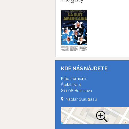
KDE NÁS NÁJDETE
Kino Lumière
Špitálska 4
811 08 Bratislava
Naplánovať trasu