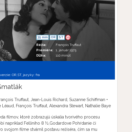
35 mm
OR
ST
15
Réžia:
François Truffaut
Premiéra:
1. január 1975
Dĺžka:
110 minút
 verzie:
OR,
ST,
jazyky:
fra
 Šmatlák
rançois Truffaut, Jean-Louis Richard, Suzanne Schiffman •
 Léaud, François Truffaut, Alexandra Stewart, Nathalie Baye
eda filmov, ktoré zobrazujú úskalia tvorivého procesu
obí napríklad Felliniho 8 ½,Godardove Pohŕdanie či
o svojom filme stvárnil postavu režiséra, čím sa mu