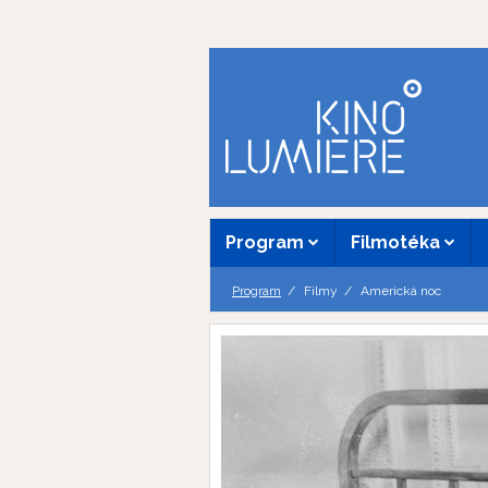
Program
Filmotéka
Program
Filmy
Americká noc