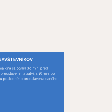
NÁVŠTEVNÍKOV
ňa kina sa otvára 30 min. pred
predstavením a zatvára 15 min. po
ku posledného predstavenia daného