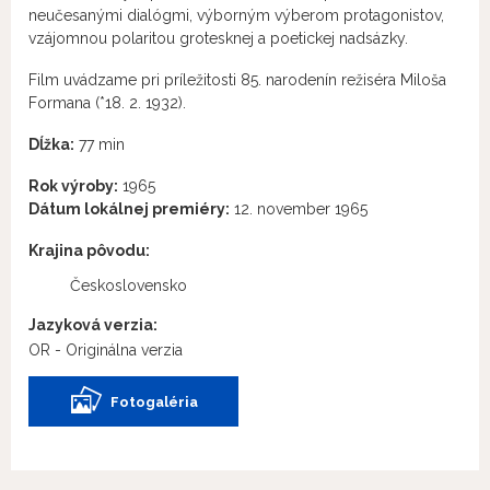
neučesanými dialógmi, výborným výberom protagonistov,
vzájomnou polaritou grotesknej a poetickej nadsázky.
Film uvádzame pri príležitosti 85. narodenín režiséra Miloša
Formana (*18. 2. 1932).
Dĺžka:
77 min
Rok výroby:
1965
Dátum lokálnej premiéry:
12. november 1965
Krajina pôvodu:
Československo
Jazyková verzia:
OR - Originálna verzia
Fotogaléria