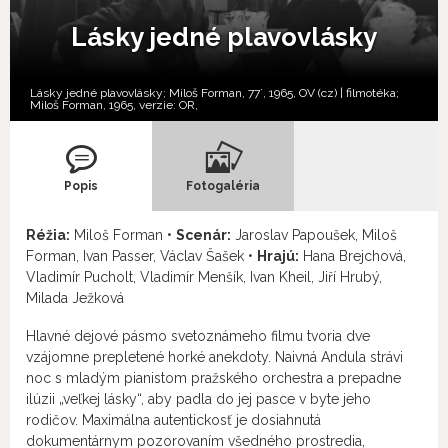
Lásky jedné plavovlásky
Lásky jedné plavovlásky; Miloš Forman, 77´, 1965, OV (cz) | filmotéka;
Miloš Forman, 1965, verzie:
OR,
Popis
Fotogaléria
Réžia:
Miloš Forman •
Scenár:
Jaroslav Papoušek, Miloš
Forman, Ivan Passer, Václav Šašek •
Hrajú:
Hana Brejchová,
Vladimír Pucholt, Vladimír Menšík, Ivan Kheil, Jiří Hrubý,
Milada Ježková
Hlavné dejové pásmo svetoznámeho filmu tvoria dve
vzájomne prepletené horké anekdoty. Naivná Andula strávi
noc s mladým pianistom pražského orchestra a prepadne
ilúzii „veľkej lásky“, aby padla do jej pasce v byte jeho
rodičov. Maximálna autentickosť je dosiahnutá
dokumentárnym pozorovaním všedného prostredia,