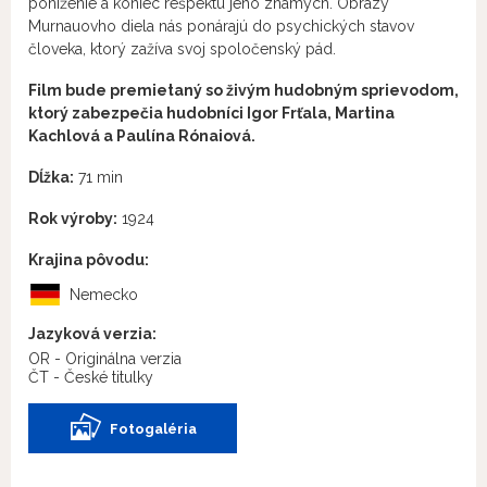
poníženie a koniec rešpektu jeho známych. Obrazy
Murnauovho diela nás ponárajú do psychických stavov
človeka, ktorý zažíva svoj spoločenský pád.
Film bude premietaný so živým hudobným sprievodom,
ktorý zabezpečia hudobníci Igor Frťala, Martina
Kachlová a Paulína Rónaiová.
Dĺžka:
71 min
Rok výroby:
1924
Krajina pôvodu:
Nemecko
Jazyková verzia:
OR - Originálna verzia
ČT - České titulky
Fotogaléria