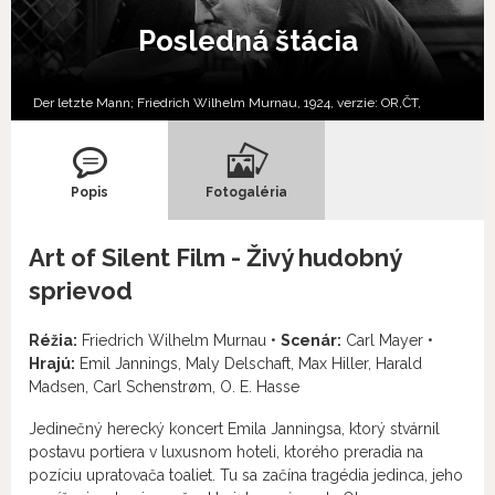
Posledná štácia
Der letzte Mann; Friedrich Wilhelm Murnau, 1924, verzie:
OR,
ČT,
Popis
Fotogaléria
Art of Silent Film - Živý hudobný
sprievod
Réžia:
Friedrich Wilhelm Murnau •
Scenár:
Carl Mayer •
Hrajú:
Emil Jannings, Maly Delschaft, Max Hiller, Harald
Madsen, Carl Schenstrøm, O. E. Hasse
Jedinečný herecký koncert Emila Janningsa, ktorý stvárnil
postavu portiera v luxusnom hoteli, ktorého preradia na
pozíciu upratovača toaliet. Tu sa začína tragédia jedinca, jeho