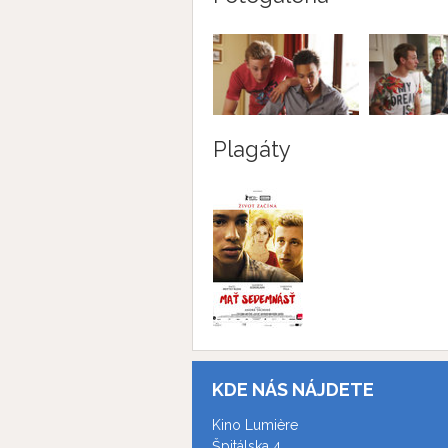
Plagáty
KDE NÁS NÁJDETE
Kino Lumière
Špitálska 4