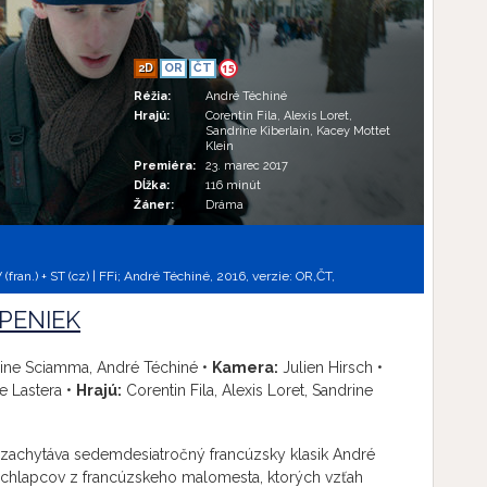
2D
OR
ČT
15
Réžia:
André Téchiné
Hrajú:
Corentin Fila, Alexis Loret,
Sandrine Kiberlain, Kacey Mottet
Klein
Premiéra:
23. marec 2017
Dĺžka:
116 minút
Žáner:
Dráma
fran.) + ST (cz) | FFi; André Téchiné, 2016, verzie:
OR,
ČT,
PENIEK
ine Sciamma, André Téchiné •
Kamera:
Julien Hirsch •
e Lastera •
Hrajú:
Corentin Fila, Alexis Loret, Sandrine
ry zachytáva sedemdesiatročný francúzsky klasik André
chlapcov z francúzskeho malomesta, ktorých vzťah