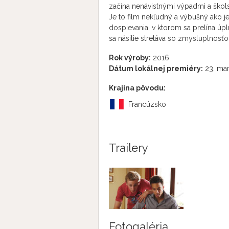
začína nenávistnými výpadmi a škols
Je to film nekľudný a výbušný ako j
dospievania, v ktorom sa prelína úp
sa násilie stretáva so zmysluplnosťou
Rok výroby:
2016
Dátum lokálnej premiéry:
23. mar
Krajina pôvodu:
Francúzsko
Trailery
Fotogaléria