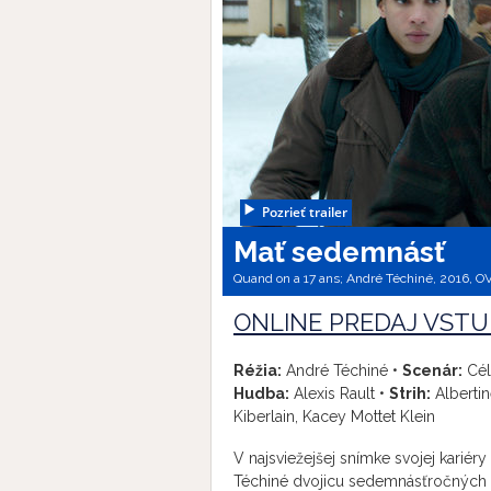
Pozrieť trailer
Mať sedemnásť
Quand on a 17 ans; André Téchiné, 2016, OV (
ONLINE PREDAJ VSTU
Réžia:
André Téchiné •
Scenár:
Cél
Hudba:
Alexis Rault •
Strih:
Albertin
Kiberlain, Kacey Mottet Klein
V najsviežejšej snímke svojej karié
Téchiné dvojicu sedemnásťročných 