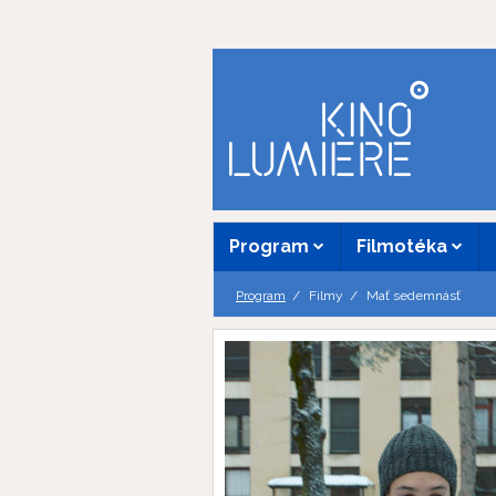
Program
Filmotéka
Program
Filmy
Mať sedemnásť