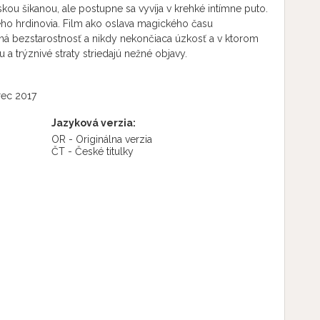
kou šikanou, ale postupne sa vyvíja v krehké intímne puto.
eho hrdinovia. Film ako oslava magického času
lná bezstarostnosť a nikdy nekončiaca úzkosť a v ktorom
 a trýznivé straty striedajú nežné objavy.
ec 2017
Jazyková verzia:
OR - Originálna verzia
ČT - České titulky