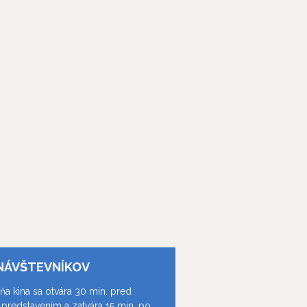
NÁVŠTEVNÍKOV
ňa kina sa otvára 30 min. pred
predstavením a zatvára 15 min. po