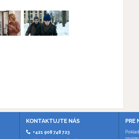
KONTAKTUJTE NÁS
PRE 
Poklad
+421 908 748 723
prvým 