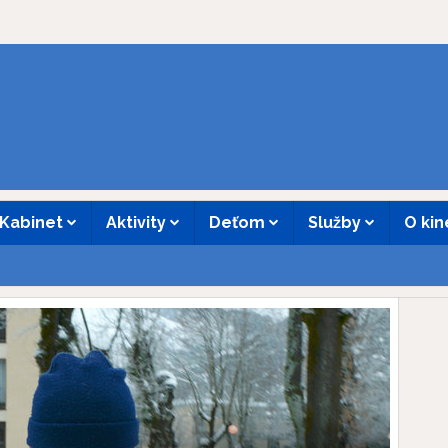
Kabinet
Aktivity
Deťom
Služby
O ki