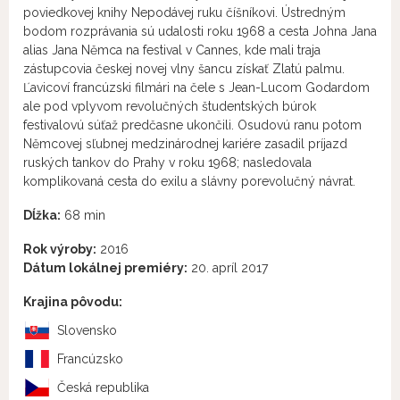
poviedkovej knihy Nepodávej ruku číšníkovi. Ústredným
bodom rozprávania sú udalosti roku 1968 a cesta Johna Jana
alias Jana Němca na festival v Cannes, kde mali traja
zástupcovia českej novej vlny šancu získať Zlatú palmu.
Ľavicoví francúzski filmári na čele s Jean-Lucom Godardom
ale pod vplyvom revolučných študentských búrok
festivalovú súťaž predčasne ukončili. Osudovú ranu potom
Němcovej sľubnej medzinárodnej kariére zasadil príjazd
ruských tankov do Prahy v roku 1968; nasledovala
komplikovaná cesta do exilu a slávny porevolučný návrat.
Dĺžka:
68 min
Rok výroby:
2016
Dátum lokálnej premiéry:
20. apríl 2017
Krajina pôvodu:
Slovensko
Francúzsko
Česká republika