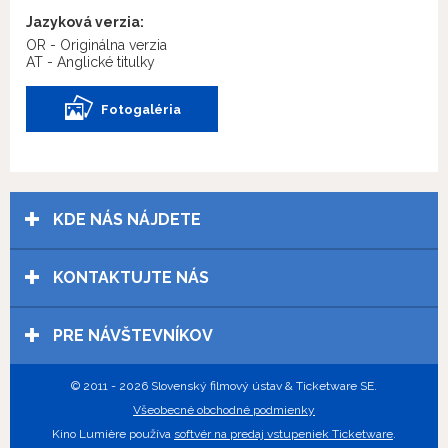
Jazyková verzia:
OR - Originálna verzia
AT - Anglické titulky
Fotogaléria
KDE NÁS NÁJDETE
KONTAKTUJTE NÁS
PRE NÁVŠTEVNÍKOV
© 2011 - 2026 Slovenský filmový ústav & Ticketware SE.
Všeobecné obchodné podmienky
Kino Lumière používa
softvér na predaj vstupeniek Ticketware
.