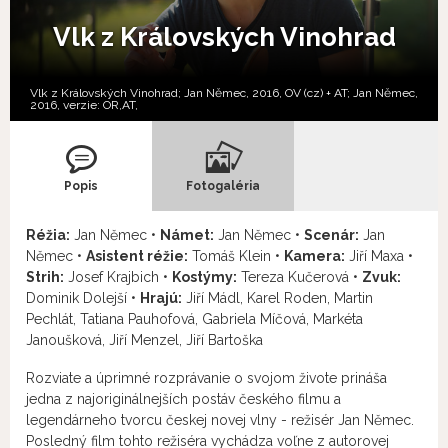
Vlk z Královských Vinohrad
Vlk z Královských Vinohrad; Jan Němec, 2016, OV (cz) + AT; Jan Němec,
2016, verzie:
OR,
AT,
Popis
Fotogaléria
Réžia:
Jan Němec •
Námet:
Jan Němec •
Scenár:
Jan
Němec •
Asistent réžie:
Tomáš Klein •
Kamera:
Jiří Maxa •
Strih:
Josef Krajbich •
Kostýmy:
Tereza Kučerová •
Zvuk:
Dominik Dolejší •
Hrajú:
Jiří Mádl, Karel Roden, Martin
Pechlát, Tatiana Pauhofová, Gabriela Míčová, Markéta
Janoušková, Jiří Menzel, Jiří Bartoška
Rozviate a úprimné rozprávanie o svojom živote prináša
jedna z najoriginálnejších postáv českého filmu a
legendárneho tvorcu českej novej vlny - režisér Jan Němec.
Posledný film tohto režiséra vychádza voľne z autorovej