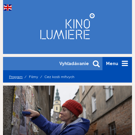
Vyhľadávanie
Menu
Program
Filmy
Cez kosti mŕtvych