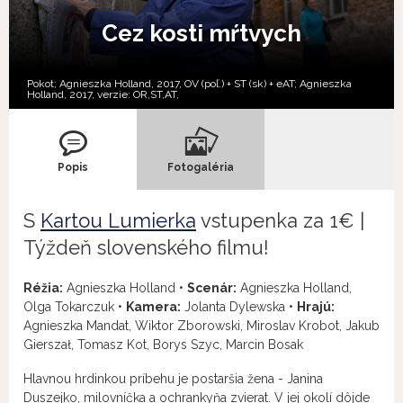
Cez kosti mŕtvych
Pokot; Agnieszka Holland, 2017, OV (poľ.) + ST (sk) + eAT; Agnieszka
Holland, 2017, verzie:
OR,
ST,
AT,
Popis
Fotogaléria
S
Kartou Lumierka
vstupenka za 1€ |
Týždeň slovenského filmu!
Réžia:
Agnieszka Holland •
Scenár:
Agnieszka Holland,
Olga Tokarczuk •
Kamera:
Jolanta Dylewska •
Hrajú:
Agnieszka Mandat, Wiktor Zborowski, Miroslav Krobot, Jakub
Gierszał, Tomasz Kot, Borys Szyc, Marcin Bosak
Hlavnou hrdinkou príbehu je postaršia žena - Janina
Duszejko, milovníčka a ochrankyňa zvierat. V jej okolí dôjde