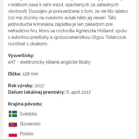
v krátkom čase k sérii vrážd, spáchaných za záhadných
okolností. Duszejko je presvedčená o tom, že vie kto (alebo
čo) má zločiny na svedomí, avšak nikto jej neverí. Táto
jednoduchá kriminálna zápletka je len základom pre
netradičnú hru, ktorú sa rozhodla Agnieszka Holland, spolu
s autorkou predlohy a spoluscenáristkou Olgou Tokarczuk,
rozohrať s divákom.
Vysvetlivky:
eAT - elektronicky klikané anglické titulky
Dĺžka:
128 min
Rok výroby:
2017
Dátum lokálnej premiéry:
6. apríl 2017
Krajina pôvodu:
Švédsko
Slovensko
Poľsko