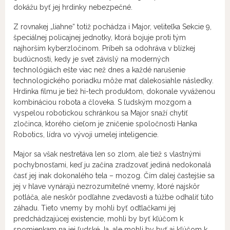
dokážu byť jej hrdinky nebezpečné.
Z rovnakej „liahne“ totiž pochádza i Major, veliteľka Sekcie 9,
špeciálnej policajnej jednotky, ktorá bojuje proti tým
najhorším kyberzločinom. Príbeh sa odohráva v blízkej
budúcnosti, kedy je svet závislý na moderných
technológiách ešte viac než dnes a každé narušenie
technologického poriadku môže mať ďalekosiahle následky.
Hrdinka filmu je tiež hi-tech produktom, dokonale vyváženou
kombináciou robota a človeka. S ľudským mozgom a
vyspelou robotickou schránkou sa Major snaží chytiť
zločinca, ktorého cieľom je zničenie spoločnosti Hanka
Robotics, lídra vo vývoji umelej inteligencie.
Major sa však nestretáva len so zlom, ale tiež s vlastnými
pochybnosťami, keď ju začína zradzovať jediná nedokonalá
časť jej inak dokonalého tela – mozog. Čím ďalej častejšie sa
jej v hlave vynárajú nezrozumiteľné vnemy, ktoré najskôr
potláča, ale neskôr podľahne zvedavosti a túžbe odhaliť túto
záhadu. Tieto vnemy by mohli byť odtlačkami jej
predchádzajúcej existencie, mohli by byť kľúčom k
spomienkam na jej ľudské Ja, ale mohli by byť aj kľúčom k