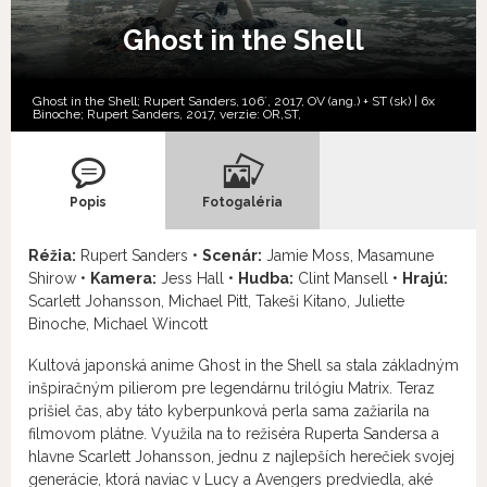
Ghost in the Shell
Ghost in the Shell; Rupert Sanders, 106´, 2017, OV (ang.) + ST (sk) | 6x
Binoche; Rupert Sanders, 2017, verzie:
OR,
ST,
Popis
Fotogaléria
Réžia:
Rupert Sanders •
Scenár:
Jamie Moss, Masamune
Shirow •
Kamera:
Jess Hall •
Hudba:
Clint Mansell •
Hrajú:
Scarlett Johansson, Michael Pitt, Takeši Kitano, Juliette
Binoche, Michael Wincott
Kultová japonská anime Ghost in the Shell sa stala základným
inšpiračným pilierom pre legendárnu trilógiu Matrix. Teraz
prišiel čas, aby táto kyberpunková perla sama zažiarila na
filmovom plátne. Využila na to režiséra Ruperta Sandersa a
hlavne Scarlett Johansson, jednu z najlepších herečiek svojej
generácie, ktorá naviac v Lucy a Avengers predviedla, aké