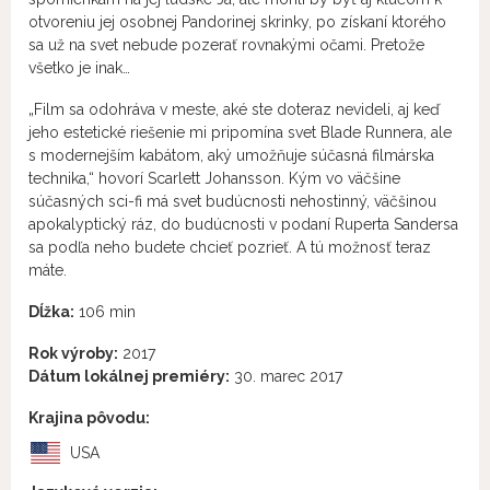
otvoreniu jej osobnej Pandorinej skrinky, po získaní ktorého
sa už na svet nebude pozerať rovnakými očami. Pretože
všetko je inak…
„Film sa odohráva v meste, aké ste doteraz nevideli, aj keď
jeho estetické riešenie mi pripomína svet Blade Runnera, ale
s modernejším kabátom, aký umožňuje súčasná filmárska
technika,“ hovorí Scarlett Johansson. Kým vo väčšine
súčasných sci-fi má svet budúcnosti nehostinný, väčšinou
apokalyptický ráz, do budúcnosti v podaní Ruperta Sandersa
sa podľa neho budete chcieť pozrieť. A tú možnosť teraz
máte.
Dĺžka:
106 min
Rok výroby:
2017
Dátum lokálnej premiéry:
30. marec 2017
Krajina pôvodu:
USA