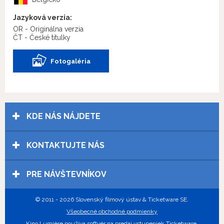
Jazyková verzia:
OR - Originálna verzia
ČT - České titulky
Fotogaléria
KDE NÁS NÁJDETE
KONTAKTUJTE NÁS
PRE NÁVŠTEVNÍKOV
© 2011 - 2026 Slovenský filmový ústav & Ticketware SE.
Všeobecné obchodné podmienky
Kino Lumière používa
softvér na predaj vstupeniek Ticketware
.