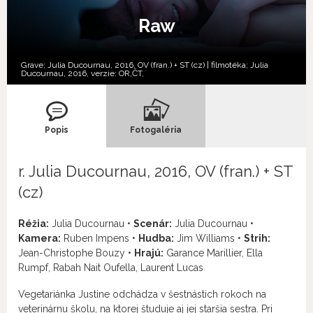
Raw
Grave; Julia Ducournau, 2016, OV (fran.) + ST (cz) | filmotéka; Julia
Ducournau, 2016, verzie:
OR,
ČT,
Popis
Fotogaléria
r. Julia Ducournau, 2016, OV (fran.) + ST
(cz)
Réžia:
Julia Ducournau •
Scenár:
Julia Ducournau •
Kamera:
Ruben Impens •
Hudba:
Jim Williams •
Strih:
Jean-Christophe Bouzy •
Hrajú:
Garance Marillier, Ella
Rumpf, Rabah Nait Oufella, Laurent Lucas
Vegetariánka Justine odchádza v šestnástich rokoch na
veterinárnu školu, na ktorej študuje aj jej staršia sestra. Pri