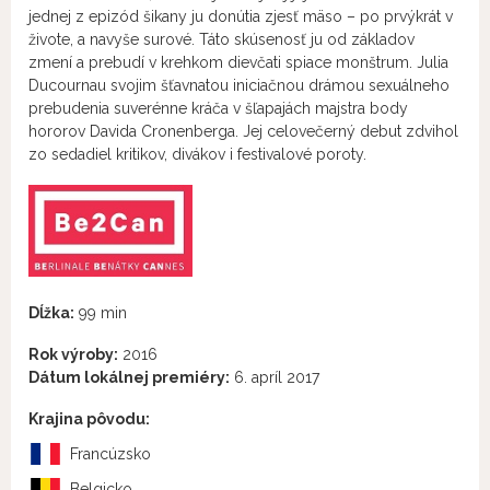
jednej z epizód šikany ju donútia zjesť mäso – po prvýkrát v
živote, a navyše surové. Táto skúsenosť ju od základov
zmení a prebudí v krehkom dievčati spiace monštrum. Julia
Ducournau svojim šťavnatou iniciačnou drámou sexuálneho
prebudenia suverénne kráča v šľapajách majstra body
hororov Davida Cronenberga. Jej celovečerný debut zdvihol
zo sedadiel kritikov, divákov i festivalové poroty.
Dĺžka:
99 min
Rok výroby:
2016
Dátum lokálnej premiéry:
6. apríl 2017
Krajina pôvodu:
Francúzsko
Belgicko