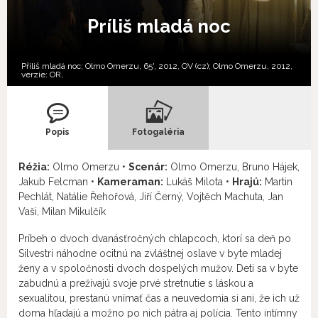
Príliš mladá noc
Příliš mladá noc; Olmo Omerzu, 65', 2012, OV (cz); Olmo Omerzu, 2012,
verzie:
OR,
Popis
Fotogaléria
Réžia:
Olmo Omerzu •
Scenár:
Olmo Omerzu, Bruno Hájek,
Jakub Felcman •
Kameraman:
Lukáš Milota •
Hrajú:
Martin
Pechlát, Natálie Řehořová, Jiří Černý, Vojtěch Machuta, Jan
Vaši, Milan Mikulčík
Príbeh o dvoch dvanásťročných chlapcoch, ktorí sa deň po
Silvestri náhodne ocitnú na zvláštnej oslave v byte mladej
ženy a v spoločnosti dvoch dospelých mužov. Deti sa v byte
zabudnú a prežívajú svoje prvé stretnutie s láskou a
sexualitou, prestanú vnímať čas a neuvedomia si ani, že ich už
doma hľadajú a možno po nich pátra aj polícia. Tento intímny