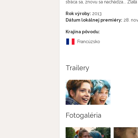
stráca sa, znovu sa nachádza... Zla
Rok výroby:
2013
Dátum lokálnej premiéry:
28. no
Krajina pôvodu:
Francúzsko
Trailery
Fotogaléria