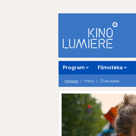
Program
Filmotéka
Program
Filmy
Život Adèle