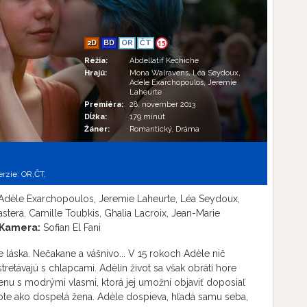
2D
BD
OR
ČT
15
Réžia:
Abdellatif Kechiche
Hrajú:
Mona Walravens, Léa Seydoux,
Adèle Exarchopoulos, Jeremie
Laheurte
Premiéra:
28. november 2013
Dĺžka:
179 minút
Žáner:
Romantický, Dráma
erzie:
OR,
ČT,
dèle Exarchopoulos, Jeremie Laheurte, Léa Seydoux,
astera, Camille Toubkis, Ghalia Lacroix, Jean-Marie
Kamera:
Sofian El Fani
 láska. Nečakane a vášnivo... V 15 rokoch Adèle nič
tretávajú s chlapcami. Adèlin život sa však obráti hore
nu s modrými vlasmi, ktorá jej umožní objaviť doposiaľ
ote ako dospelá žena. Adèle dospieva, hľadá samu seba,