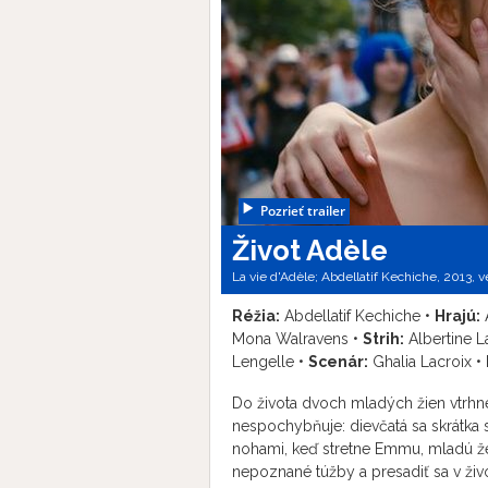
Pozrieť trailer
Život Adèle
La vie d'Adèle; Abdellatif Kechiche, 2013, v
Réžia:
Abdellatif Kechiche •
Hrajú:
A
Mona Walravens •
Strih:
Albertine L
Lengelle •
Scenár:
Ghalia Lacroix •
Do života dvoch mladých žien vtrhne
nespochybňuje: dievčatá sa skrátka s
nohami, keď stretne Emmu, mladú že
nepoznané túžby a presadiť sa v živ