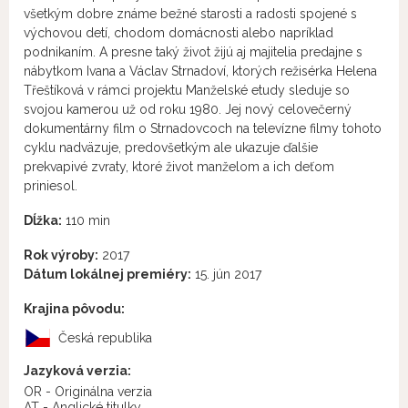
všetkým dobre známe bežné starosti a radosti spojené s
výchovou detí, chodom domácnosti alebo napríklad
podnikaním. A presne taký život žijú aj majitelia predajne s
nábytkom Ivana a Václav Strnadoví, ktorých režisérka Helena
Třeštíková v rámci projektu Manželské etudy sleduje so
svojou kamerou už od roku 1980. Jej nový celovečerný
dokumentárny film o Strnadovcoch na televízne filmy tohoto
cyklu nadväzuje, predovšetkým ale ukazuje ďalšie
prekvapivé zvraty, ktoré život manželom a ich deťom
priniesol.
Dĺžka:
110 min
Rok výroby:
2017
Dátum lokálnej premiéry:
15. jún 2017
Krajina pôvodu:
Česká republika
Jazyková verzia:
OR - Originálna verzia
AT - Anglické titulky