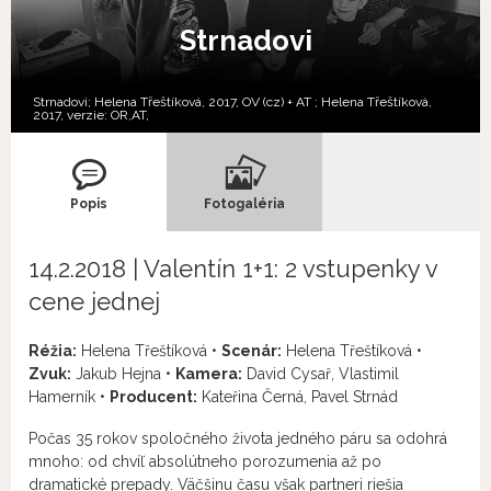
Strnadovi
Strnadovi; Helena Třeštíková, 2017, OV (cz) + AT ; Helena Třeštíková,
2017, verzie:
OR,
AT,
Popis
Fotogaléria
14.2.2018 | Valentín 1+1: 2 vstupenky v
cene jednej
Réžia:
Helena Třeštíková •
Scenár:
Helena Třeštíková •
Zvuk:
Jakub Hejna •
Kamera:
David Cysař, Vlastimil
Hamerník •
Producent:
Kateřina Černá, Pavel Strnád
Počas 35 rokov spoločného života jedného páru sa odohrá
mnoho: od chvíľ absolútneho porozumenia až po
dramatické prepady. Väčšinu času však partneri riešia