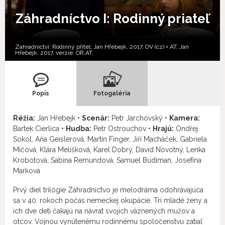
Záhradníctvo I: Rodinný priateľ
Zahradnictví: Rodinný přítel; Jan Hřebejk, 2017, OV (cz) + AT; Jan
Hřebejk, 2017, verzie:
OR,
AT,
Popis
Fotogaléria
Réžia:
Jan Hřebejk •
Scenár:
Petr Jarchovský •
Kamera:
Bartek Cierlica •
Hudba:
Petr Ostrouchov •
Hrajú:
Ondřej
Sokol, Aňa Geislerová, Martin Finger, Jiří Macháček, Gabriela
Míčová, Klára Melíšková, Karel Dobrý, David Novotný, Lenka
Krobotová, Sabina Remundová, Samuel Budiman, Josefína
Marková
Prvý diel trilógie Záhradníctvo je melodráma odohrávajúca
sa v 40. rokoch počas nemeckej okupácie. Tri mladé ženy a
ich dve deti čakajú na návrat svojich väznených mužov a
otcov. Vojnou vynútenému rodinnému spoločenstvu zatiaľ