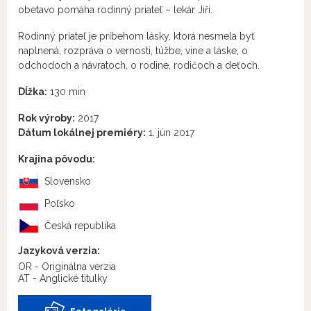
obetavo pomáha rodinný priateľ – lekár Jiří.
Rodinný priateľ je príbehom lásky, ktorá nesmela byť
naplnená, rozpráva o vernosti, túžbe, vine a láske, o
odchodoch a návratoch, o rodine, rodičoch a deťoch.
Dĺžka:
130 min
Rok výroby:
2017
Dátum lokálnej premiéry:
1. jún 2017
Krajina pôvodu:
Slovensko
Poľsko
Česká republika
Jazyková verzia:
OR - Originálna verzia
AT - Anglické titulky