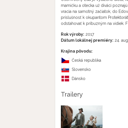
mamičku a otecka už diváci poznajú z
vracia na samotný začiatok, do Edo
príslušnosť k okupantom Protektorát
odsťahovať k príbuzným na vidiek. F
Rok výroby:
2017
Dátum lokálnej premiéry:
24. aug
Krajina pôvodu:
Česká republika
Slovensko
Dánsko
Trailery