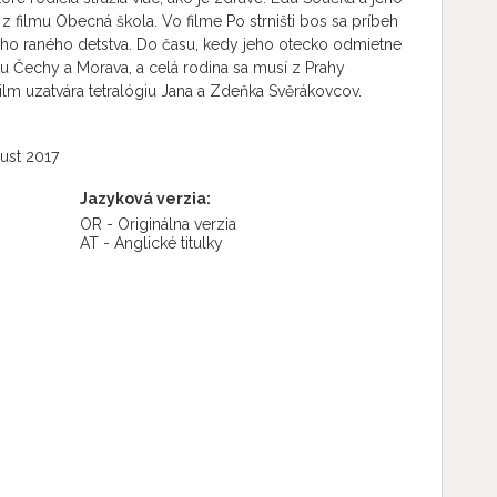
 filmu Obecná škola. Vo filme Po strništi bos sa príbeh
vho raného detstva. Do času, kedy jeho otecko odmietne
u Čechy a Morava, a celá rodina sa musí z Prahy
ilm uzatvára tetralógiu Jana a Zdeňka Svěrákovcov.
ust 2017
Jazyková verzia:
OR - Originálna verzia
AT - Anglické titulky