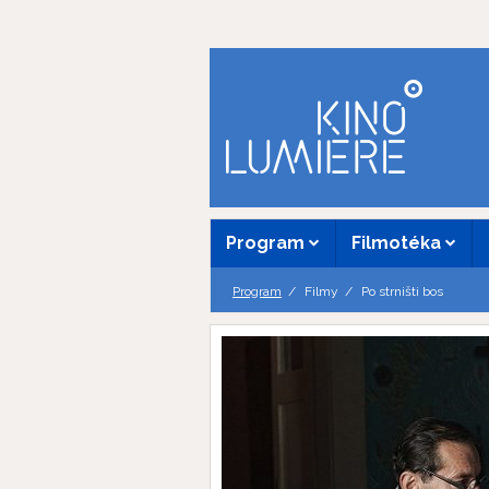
Program
Filmotéka
Program
Filmy
Po strništi bos