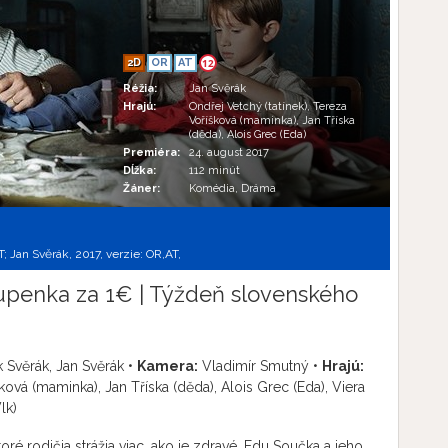
2D
OR
AT
12
Réžia:
Jan Svěrák
Hrajú:
Ondřej Vetchý (tatínek), Tereza
Voříšková (maminka), Jan Tříska
(děda), Alois Grec (Eda)
Premiéra:
24. august 2017
Dĺžka:
112 minút
Žáner:
Komédia, Dráma
AT; Jan Svěrák, 2017, verzie:
OR,
AT,
upenka za 1€ | Týždeň slovenského
Svěrák, Jan Svěrák •
Kamera:
Vladimír Smutný •
Hrajú:
ková (maminka), Jan Tříska (děda), Alois Grec (Eda), Viera
lk)
ré rodičia strážia viac, ako je zdravé. Edu Součka a jeho