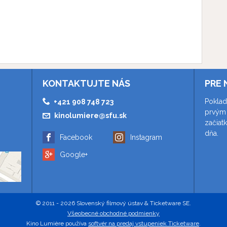
KONTAKTUJTE NÁS
PRE 
Poklad
+421 908 748 723
prvým 
kinolumiere@sfu.sk
začiat
dňa.
Facebook
Instagram
Google+
© 2011 - 2026 Slovenský filmový ústav & Ticketware SE.
Všeobecné obchodné podmienky
Kino Lumière používa
softvér na predaj vstupeniek Ticketware
.