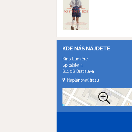
KDE NÁS NÁJDETE
Kino Lumière
Špitálska 4
811 08 Bratislava
Naplánovať trasu