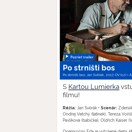
Pozrieť trailer
Po strništi bos
Po strništi bos; Jan Svěrák, 2017, OV (cz) + 
S
Kartou Lumierka
vst
filmu!
Réžia:
Jan Svěrák •
Scenár:
Zdeněk 
Ondřej Vetchý (tatínek), Tereza Voříš
Pavlíková (babička), Oldřich Kaiser (V
Osemročný Eda je vytúžené dieťa, kto