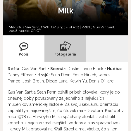
Milk
Milk; Gus Van Sant, 2008, OV (ang.) + ST (cz) | PRIDE; Gus Van Sant,
2008, verzie:
OR,
ČT,
Popis
Fotogaléria
Réžia:
Gus Van Sant •
Scenár:
Dustin Lance Black •
Hudba:
Danny Elfman •
Hrajú:
Sean Penn, Emile Hirsch, James
Franco, Josh Brolin, Diego Luna, Kelvin Yu, Denis O'Hare
Gus Van Sant a Sean Penn oživili príbeh človeka, ktorý je do
dnešnej doby považovaný za jedného z najväčších
mučeníkov americkej histórie. Za svoju sexuálnu orientáciu
zaplatil tým najcennejším, čo človek má – životom. Keď bol v
roku 1978 na Harveyho Milka spáchaný atentát, svet stratil
jedného z najcharizmatickejších vodcov a hlas spravodlivosti.
Harvey Milk pracoval na Wall Street a mal všetko, čo si len