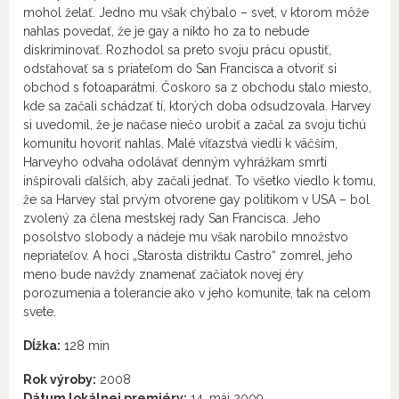
mohol želať. Jedno mu však chýbalo – svet, v ktorom môže
nahlas povedať, že je gay a nikto ho za to nebude
diskriminovať. Rozhodol sa preto svoju prácu opustiť,
odsťahovať sa s priateľom do San Francisca a otvoriť si
obchod s fotoaparátmi. Čoskoro sa z obchodu stalo miesto,
kde sa začali schádzať tí, ktorých doba odsudzovala. Harvey
si uvedomil, že je načase niečo urobiť a začal za svoju tichú
komunitu hovoriť nahlas. Malé víťazstvá viedli k väčším,
Harveyho odvaha odolávať denným vyhrážkam smrti
inšpirovali ďalších, aby začali jednať. To všetko viedlo k tomu,
že sa Harvey stal prvým otvorene gay politikom v USA – bol
zvolený za člena mestskej rady San Francisca. Jeho
posolstvo slobody a nádeje mu však narobilo množstvo
nepriateľov. A hoci „Starosta distriktu Castro“ zomrel, jeho
meno bude navždy znamenať začiatok novej éry
porozumenia a tolerancie ako v jeho komunite, tak na celom
svete.
Dĺžka:
128 min
Rok výroby:
2008
Dátum lokálnej premiéry:
14. máj 2009