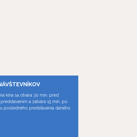
NÁVŠTEVNÍKOV
ňa kina sa otvára 30 min. pred
predstavením a zatvára 15 min. po
ku posledného predstavenia daného