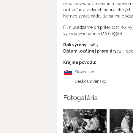
skupine vedúc so sebou mladého n
ocitnú ľudia z dvoch nepriateľských 
Nemec stráca nádej, že sa mu podarí v
Film uvádzame pri príležitosti 90. v
výročia jeho úmrtia (20.6.1996).
Rok výroby:
1965
Dátum lokálnej premiéry:
24. de
Krajina pôvodu:
Slovensko
Československo
Fotogaléria