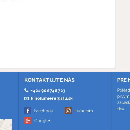
KONTAKTUJTE NÁS
PRE 
Poklad
+421 908 748 723
prvým 
kinolumiere@sfu.sk
začiat
dňa.
Facebook
Instagram
Google+