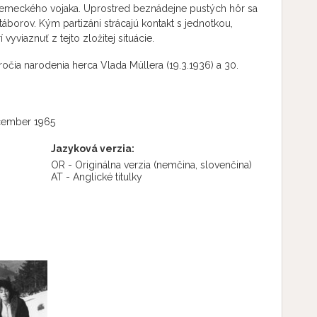
emeckého vojaka. Uprostred beznádejne pustých hôr sa
táborov. Kým partizáni strácajú kontakt s jednotkou,
yviaznuť z tejto zložitej situácie.
ýročia narodenia herca Vlada Müllera (19.3.1936) a 30.
cember 1965
Jazyková verzia:
OR - Originálna verzia
(nemčina, slovenčina)
AT - Anglické titulky