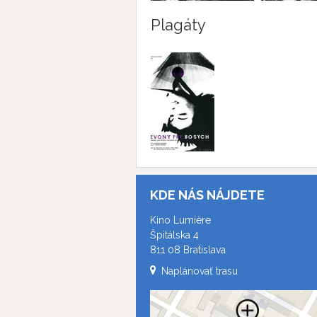
Plagáty
KDE NÁS NÁJDETE
Kino Lumière
Špitálska 4
811 08 Bratislava
Naplánovať trasu