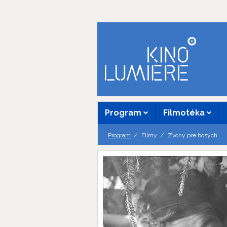
Program
Filmotéka
Program
Filmy
Zvony pre bosých