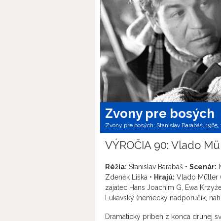
Zvony pre bosých
Zvony pre bosých; Stanislav Barabáš, 1965,
VÝROČIA 90: Vlado Müll
Réžia:
Stanislav Barabáš •
Scenár:
I
Zdeněk Liška •
Hrajú:
Vlado Müller (
zajatec Hans Joachim G, Ewa Krzyżew
Lukavský (nemecký nadporučík, naho
Dramatický príbeh z konca druhej svet