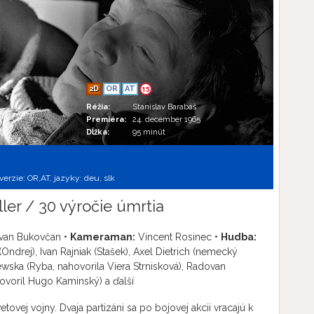
2D
OR
AT
15
Réžia:
Stanislav Barabáš
Premiéra:
24. december 1965
Dĺžka:
95 minút
 verzie:
OR,
AT,
jazyky:
deu
,
slk
er / 30 výročie úmrtia
van Bukovčan •
Kameraman:
Vincent Rosinec •
Hudba:
Ondrej), Ivan Rajniak (Stašek), Axel Dietrich (nemecký
ska (Ryba, nahovorila Viera Strnisková), Radovan
voril Hugo Kaminský) a ďalší
ovej vojny. Dvaja partizáni sa po bojovej akcii vracajú k