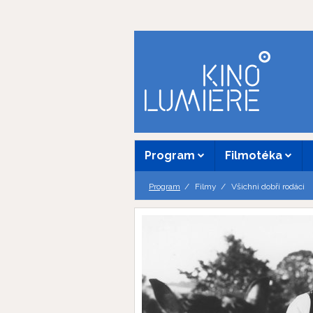
Program
Filmotéka
Program
Filmy
Všichni dobří rodáci