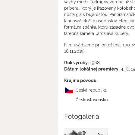
väzby medzi ľuďmi, vytvorené už stor
príbehu, ktorý je frázovaný kolob
nostalgia s bujarosťou. Panoramatick
tancovačiek či masopustov. Elegicke
formálna stránka, ktorú zásadne ovp
farebná kamera Jaroslava Kučery.
Film uvádzame pri príležitosti 100. 
16.11.2019).
Rok výroby:
1968
Dátum lokálnej premiéry:
4. júl 1
Krajina pôvodu:
Česká republika
Československo
Fotogaléria