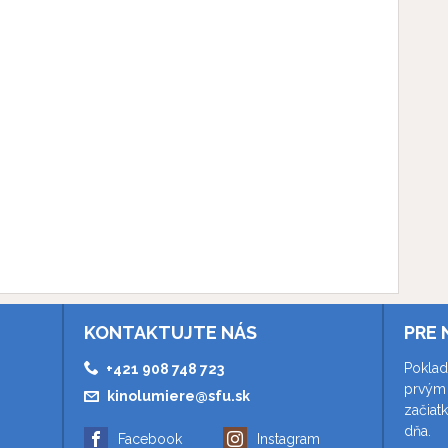
KONTAKTUJTE NÁS
PRE 
Poklad
+421 908 748 723
prvým 
kinolumiere@sfu.sk
začiat
dňa.
Facebook
Instagram