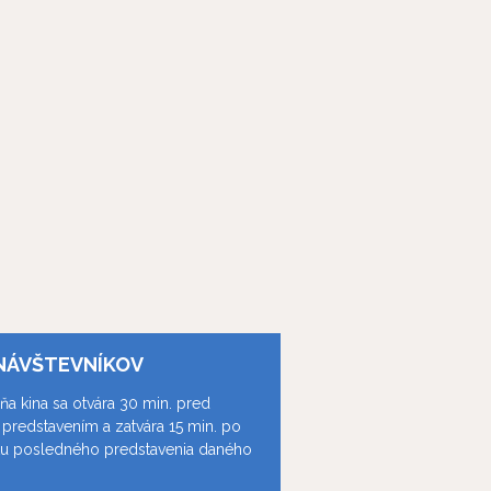
NÁVŠTEVNÍKOV
ňa kina sa otvára 30 min. pred
predstavením a zatvára 15 min. po
ku posledného predstavenia daného