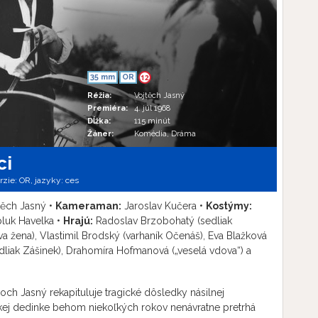
35 mm
OR
12
Réžia:
Vojtěch Jasný
Premiéra:
4. júl 1968
Dĺžka:
115 minút
Žáner:
Komédia, Dráma
ci
erzie:
OR,
jazyky:
ces
ěch Jasný •
Kameraman:
Jaroslav Kučera •
Kostýmy:
luk Havelka •
Hrajú:
Radoslav Brzobohatý (sedliak
ova žena), Vlastimil Brodský (varhaník Očenáš), Eva Blažková
liak Zášinek), Drahomíra Hofmanová („veselá vdova“) a
ch Jasný rekapituluje tragické dôsledky násilnej
vskej dedinke behom niekoľkých rokov nenávratne pretrhá