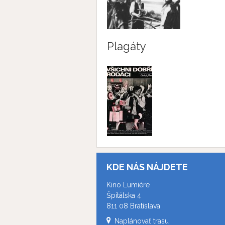
Plagáty
KDE NÁS NÁJDETE
Kino Lumière
Špitálska 4
811 08 Bratislava
Naplánovať trasu