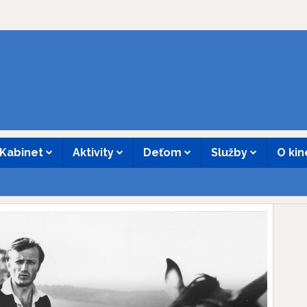
Kabinet
Aktivity
Deťom
Služby
O ki