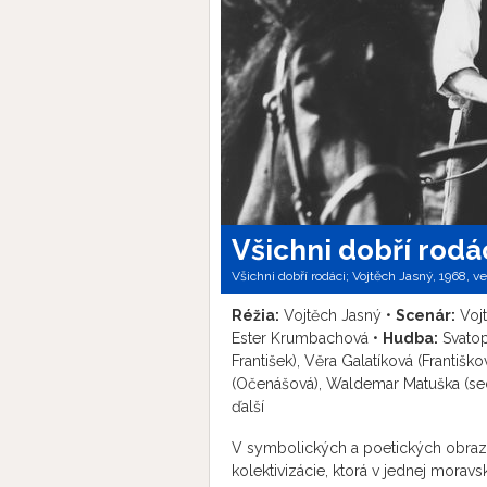
Všichni dobří rodá
Všichni dobří rodáci; Vojtěch Jasný, 1968, v
Réžia:
Vojtěch Jasný •
Scenár:
Vojt
Ester Krumbachová •
Hudba:
Svatop
František), Věra Galatíková (Františk
(Očenášová), Waldemar Matuška (sed
ďalší
V symbolických a poetických obrazo
kolektivizácie, ktorá v jednej mora