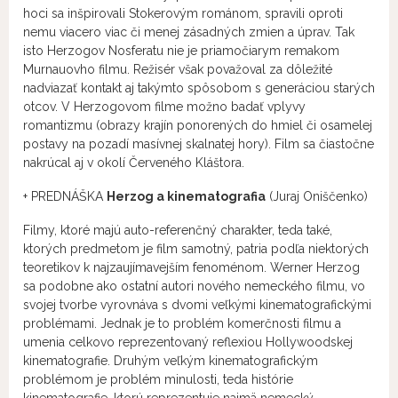
hoci sa inšpirovali Stokerovým románom, spravili oproti
nemu viacero viac či menej zásadných zmien a úprav. Tak
isto Herzogov Nosferatu nie je priamočiarym remakom
Murnauovho filmu. Režisér však považoval za dôležité
nadviazať kontakt aj takýmto spôsobom s generáciou starých
otcov. V Herzogovom filme možno badať vplyvy
romantizmu (obrazy krajín ponorených do hmiel či osamelej
postavy na pozadí masívnej skalnatej hory). Film sa čiastočne
nakrúcal aj v okolí Červeného Kláštora.
+ PREDNÁŠKA
Herzog a kinematografia
(Juraj Oniščenko)
Filmy, ktoré majú auto-referenčný charakter, teda také,
ktorých predmetom je film samotný, patria podľa niektorých
teoretikov k najzaujímavejším fenoménom. Werner Herzog
sa podobne ako ostatní autori nového nemeckého filmu, vo
svojej tvorbe vyrovnáva s dvomi veľkými kinematografickými
problémami. Jednak je to problém komerčnosti filmu a
umenia celkovo reprezentovaný reflexiou Hollywoodskej
kinematografie. Druhým veľkým kinematografickým
problémom je problém minulosti, teda histórie
kinematografie, ktorú reprezentuje najmä nemecký