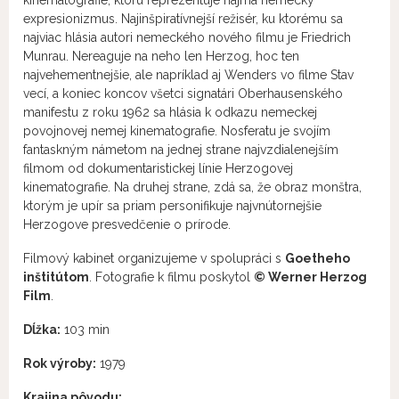
expresionizmus. Najinšpiratívnejší režisér, ku ktorému sa
najviac hlásia autori nemeckého nového filmu je Friedrich
Munrau. Nereaguje na neho len Herzog, hoc ten
najvehementnejšie, ale napríklad aj Wenders vo filme Stav
vecí, a koniec koncov všetci signatári Oberhausenského
manifestu z roku 1962 sa hlásia k odkazu nemeckej
povojnovej nemej kinematografie. Nosferatu je svojím
fantaskným námetom na jednej strane najvzdialenejším
filmom od dokumentaristickej línie Herzogovej
kinematografie. Na druhej strane, zdá sa, že obraz monštra,
ktorým je upír sa priam personifikuje najvnútornejšie
Herzogove presvedčenie o prírode.
Filmový kabinet organizujeme v spolupráci s
Goetheho
inštitútom
. Fotografie k filmu poskytol
© Werner Herzog
Film
.
Dĺžka:
103 min
Rok výroby:
1979
Krajina pôvodu: