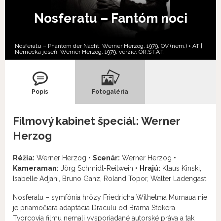
Nosferatu – Fantóm noci
Nosferatu – Phantom der Nacht; Werner Herzog, 1979, OV (nem.) + AT |
Nemecká jeseň; Werner Herzog, 1979, verzie:
OR,
ST,
AT,
Popis
Fotogaléria
Filmový kabinet špeciál: Werner
Herzog
Réžia:
Werner Herzog •
Scenár:
Werner Herzog •
Kameraman:
Jörg Schmidt-Reitwein •
Hrajú:
Klaus Kinski,
Isabelle Adjani, Bruno Ganz, Roland Topor, Walter Ladengast
Nosferatu – symfónia hrôzy Friedricha Wilhelma Murnaua nie
je priamočiara adaptácia Draculu od Brama Stokera.
Tvorcovia filmu nemali vysporiadané autorské práva a tak