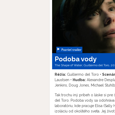
Pozrieť trailer
Podoba vody
The Shape of Water; Guillermo del Toro, 2017
Réžia:
Guillermo del Toro •
Scenár
Laustsen •
Hudba:
Alexandre Despla
Jenkins, Doug Jones, Michael Stuhlb
Tak trochu iný príbeh o láske si pre
del Toro. Podoba vody sa odohráva
laboratóriu, kde pracuje Elisa (Sall
izoláciu od okolitého sveta. Jej živ