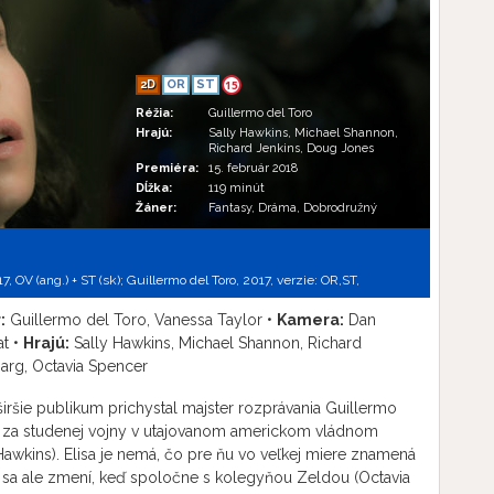
2D
OR
ST
15
Réžia:
Guillermo del Toro
Hrajú:
Sally Hawkins, Michael Shannon,
Richard Jenkins, Doug Jones
Premiéra:
15. február 2018
Dĺžka:
119 minút
Žáner:
Fantasy, Dráma, Dobrodružný
, OV (ang.) + ST (sk); Guillermo del Toro, 2017, verzie:
OR,
ST,
:
Guillermo del Toro, Vanessa Taylor •
Kamera:
Dan
t •
Hrajú:
Sally Hawkins, Michael Shannon, Richard
arg, Octavia Spencer
 širšie publikum prichystal majster rozprávania Guillermo
 za studenej vojny v utajovanom americkom vládnom
y Hawkins). Elisa je nemá, čo pre ňu vo veľkej miere znamená
ot sa ale zmení, keď spoločne s kolegyňou Zeldou (Octavia