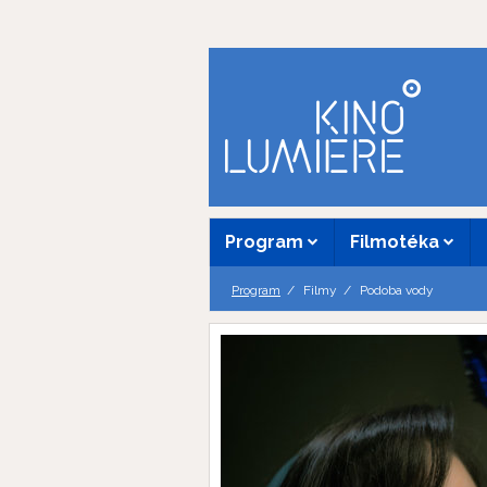
Program
Filmotéka
Program
Filmy
Podoba vody