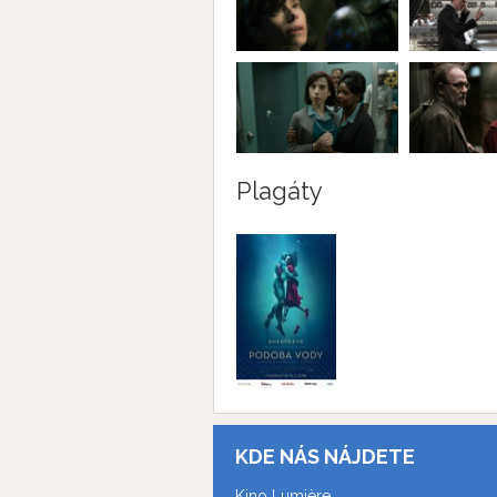
Plagáty
KDE NÁS NÁJDETE
Kino Lumière