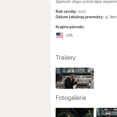
Spencer) objaví prísne tajný experim
Rok výroby:
2017
Dátum lokálnej premiéry:
15. feb
Krajina pôvodu:
USA
Trailery
Fotogaléria