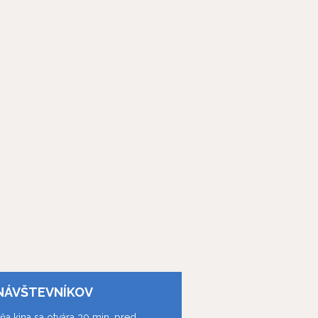
NÁVŠTEVNÍKOV
ňa kina sa otvára 30 min. pred