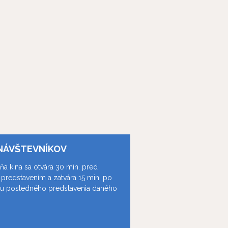
NÁVŠTEVNÍKOV
ňa kina sa otvára 30 min. pred
predstavením a zatvára 15 min. po
ku posledného predstavenia daného