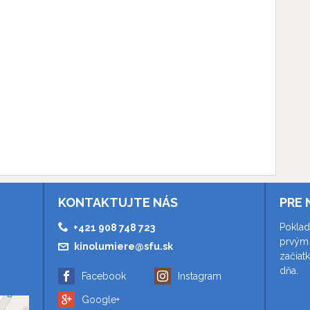
KONTAKTUJTE NÁS
PRE 
Poklad
+421 908 748 723
prvým 
kinolumiere@sfu.sk
začiat
dňa.
Facebook
Instagram
Google+