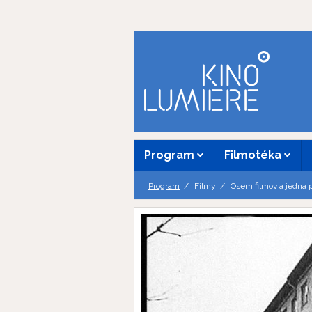
Program
Filmotéka
Program
Filmy
Osem filmov a jedna 