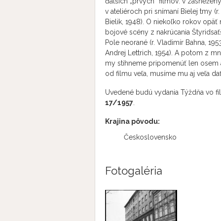
ďalších „prvých“ filmov: v zasnežený
v ateliéroch pri snímaní Bielej tmy (r.
Bielik, 1948). O niekoľko rokov opäť n
bojové scény z nakrúcania Štyridsaťšt
Pole neorané (r. Vladimír Bahna, 195
Andrej Lettrich, 1954). A potom z m
my stihneme pripomenúť len osem a 
od filmu veľa, musíme mu aj veľa dať
Uvedené budú vydania Týždňa vo fi
17/1957
.
Krajina pôvodu:
Československo
Fotogaléria