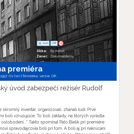
35 mm
OR
15
Dĺžka:
65 minút
Žáner:
Dokumentárny
na premiéra
957, OV (sk) | filmotéka; verzie:
OR,
rský úvod zabezpečí režisér Rudolf
skromný inventár, organizovali, zháňali ľudí. Prvé
mi boli vzrušujúce. To boli základy, na ktorých vyrástla
oslobodení...“ Takto spomínal Paľo Bielik pri premiére
Filmoví spravodajcovia boli pri tom. A boli aj pri nakrúcaní