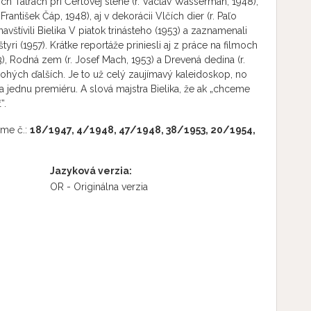
ch Tatrách pri Čertovej stene (r. Václav Wasserman, 1948),
 František Čáp, 1948), aj v dekorácii Vlčích dier (r. Paľo
avštívili Bielika V piatok trinásteho (1953) a zaznamenali
yri (1957). Krátke reportáže priniesli aj z práce na filmoch
3), Rodná zem (r. Josef Mach, 1953) a Drevená dedina (r.
nohých ďalších. Je to už celý zaujímavý kaleidoskop, no
jednu premiéru. A slová majstra Bielika, že ak „chceme
“.
lme č.:
18/1947, 4/1948, 47/1948, 38/1953, 20/1954,
Jazyková verzia:
OR - Originálna verzia