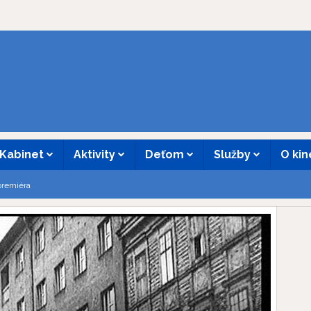
Kabinet
Aktivity
Deťom
Služby
O ki
premiéra