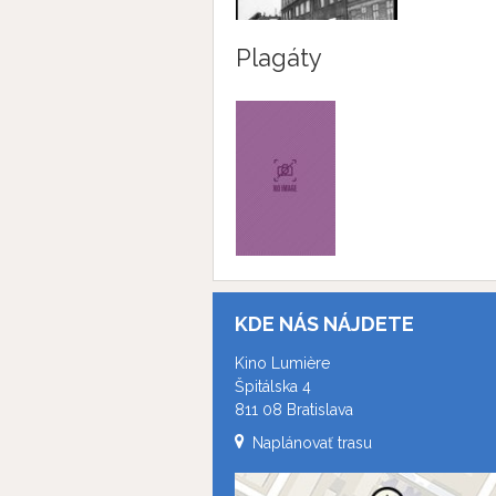
Plagáty
KDE NÁS NÁJDETE
Kino Lumière
Špitálska 4
811 08 Bratislava
Naplánovať trasu