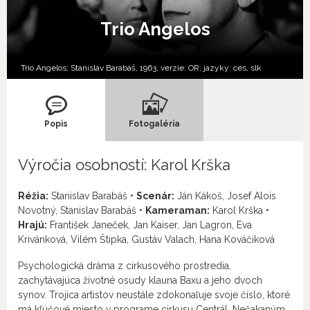
Trio Angelos
Trio Angelos; Stanislav Barabáš, 1963, verzie:
OR,
jazyky:
ces
,
slk
Popis
Fotogaléria
Výročia osobností: Karol Krška
Réžia:
Stanislav Barabáš •
Scenár:
Ján Kákoš, Josef Alois
Novotný, Stanislav Barabáš •
Kameraman:
Karol Krška •
Hrajú:
František Janeček, Jan Kaiser, Jan Lagron, Eva
Krivánková, Vilém Štipka, Gustáv Valach, Hana Kováčiková
Psychologická dráma z cirkusového prostredia,
zachytávajúca životné osudy klauna Baxu a jeho dvoch
synov. Trojica artistov neustále zdokonaľuje svoje číslo, ktoré
má kľúčové miesto v programe cirkusu Centrál. Nečakaným