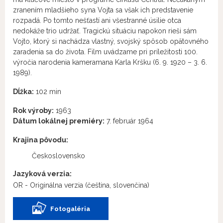
zranením mladšieho syna Vojta sa však ich predstavenie
rozpadá. Po tomto nešťastí ani všestranné úsilie otca
nedokáže trio udržať. Tragickú situáciu napokon rieši sám
Vojto, ktorý si nachádza vlastný, svojský spôsob opätovného
zaradenia sa do života. Film uvádzame pri príležitosti 100.
výročia narodenia kameramana Karla Kršku (6. 9. 1920 – 3. 6.
1989).
Dĺžka:
102 min
Rok výroby:
1963
Dátum lokálnej premiéry:
7. február 1964
Krajina pôvodu:
Československo
Jazyková verzia:
OR - Originálna verzia
(čeština, slovenčina)
Fotogaléria