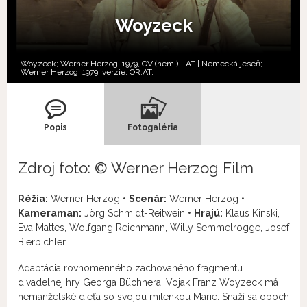
Woyzeck
Woyzeck; Werner Herzog, 1979, OV (nem.) + AT | Nemecká jeseň;
Werner Herzog, 1979, verzie:
OR,
AT,
Popis
Fotogaléria
Zdroj foto: © Werner Herzog Film
Réžia:
Werner Herzog •
Scenár:
Werner Herzog •
Kameraman:
Jörg Schmidt-Reitwein •
Hrajú:
Klaus Kinski,
Eva Mattes, Wolfgang Reichmann, Willy Semmelrogge, Josef
Bierbichler
Adaptácia rovnomenného zachovaného fragmentu
divadelnej hry Georga Büchnera. Vojak Franz Woyzeck má
nemanželské dieťa so svojou milenkou Marie. Snaží sa oboch