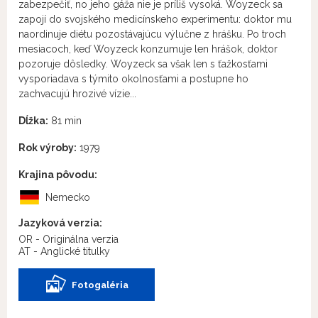
zabezpečiť, no jeho gáža nie je príliš vysoká. Woyzeck sa
zapojí do svojského medicínskeho experimentu: doktor mu
naordinuje diétu pozostávajúcu výlučne z hrášku. Po troch
mesiacoch, keď Woyzeck konzumuje len hrášok, doktor
pozoruje dôsledky. Woyzeck sa však len s ťažkosťami
vysporiadava s týmito okolnosťami a postupne ho
zachvacujú hrozivé vízie...
Dĺžka:
81 min
Rok výroby:
1979
Krajina pôvodu:
Nemecko
Jazyková verzia:
OR - Originálna verzia
AT - Anglické titulky
Fotogaléria