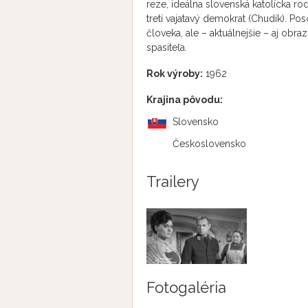
reze, ideálna slovenská katolícka rod
tretí vajatavý demokrat (Chudík). Po
človeka, ale – aktuálnejšie – aj obra
spasiteľa.
Rok výroby:
1962
Krajina pôvodu:
Slovensko
Československo
Trailery
Fotogaléria