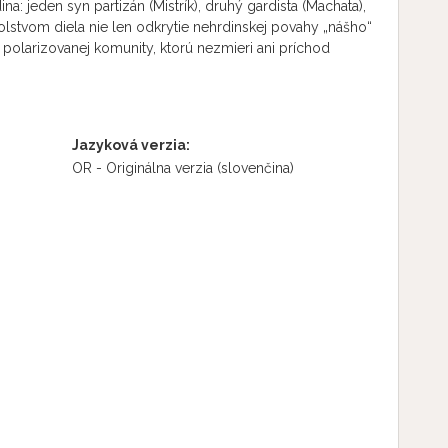
ina: jeden syn partizán (Mistrík), druhý gardista (Machata),
solstvom diela nie len odkrytie nehrdinskej povahy „nášho“
z polarizovanej komunity, ktorú nezmieri ani príchod
Jazyková verzia:
OR - Originálna verzia
(slovenčina)