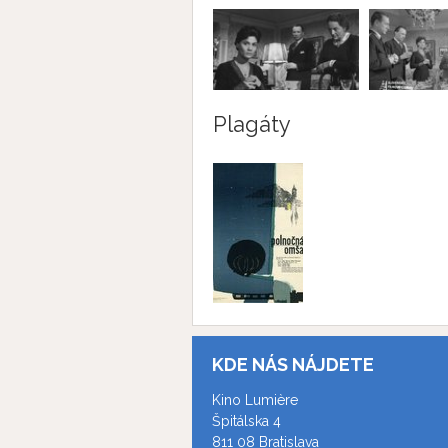
Plagáty
KDE NÁS NÁJDETE
Kino Lumière
Špitálska 4
811 08 Bratislava