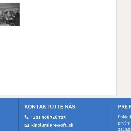
KONTAKTUJTE NÁS
PRE 
Poklad
+421 908 748 723
prvým 
kinolumiere@sfu.sk
začiat