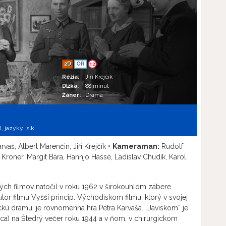
2D
OR
12
Réžia:
Jiří Krejčík
Dĺžka:
88 minút
Žáner:
Dráma
,
jazyky:
slk
rvaš, Albert Marenčin, Jiří Krejčík •
Kameraman:
Rudolf
Kroner, Margit Bara, Hannjo Hasse, Ladislav Chudík, Karol
ch filmov natočil v roku 1962 v širokouhlom zábere
 autor filmu Vyšší princip. Východiskom filmu, ktorý v svojej
ickú drámu, je rovnomenná hra Petra Karvaša. „Javiskom“ je
ca) na Štedrý večer roku 1944 a v ňom, v chirurgickom