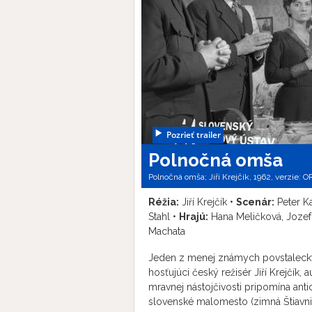
Pozrieť trailer
Polnočná omša
Polnočná omša; Jiří Krejčík, 1962, verzie:
OR
Réžia:
Jiří Krejčík •
Scenár:
Peter Ka
Stahl •
Hrajú:
Hana Meličková, Jozef 
Machata
Jeden z menej známych povstalecký
hosťujúci český režisér Jiří Krejčík,
mravnej nástojčivosti pripomína ant
slovenské malomesto (zimná Štiavni