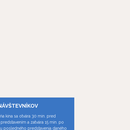
NÁVŠTEVNÍKOV
ňa kina sa otvára 30 min. pred
predstavením a zatvára 15 min. po
ku posledného predstavenia daného