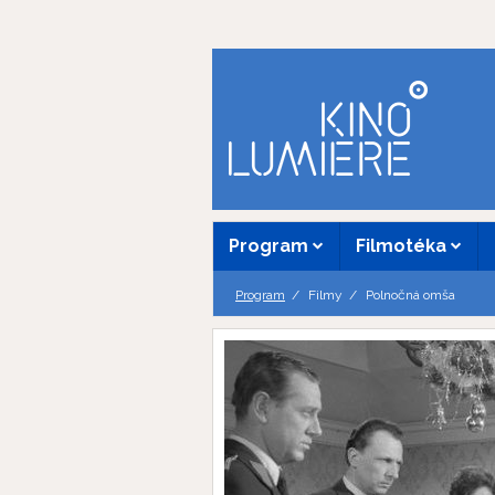
Program
Filmotéka
Program
Filmy
Polnočná omša