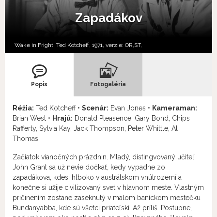
Zapadákov
Wake in Fright; Ted Kotcheff, 1971, verzie:
OR,
ST,
Popis
Fotogaléria
Réžia:
Ted Kotcheff •
Scenár:
Evan Jones •
Kameraman:
Brian West •
Hrajú:
Donald Pleasence, Gary Bond, Chips
Rafferty, Sylvia Kay, Jack Thompson, Peter Whittle, Al
Thomas
Začiatok vianočných prázdnin. Mladý, distingvovaný učiteľ
John Grant sa už nevie dočkať, kedy vypadne zo
zapadákova, kdesi hlboko v austrálskom vnútrozemí a
konečne si užije civilizovaný svet v hlavnom meste. Vlastným
pričinením zostane zaseknutý v malom baníckom mestečku
Bundanyabba, kde sú všetci priateľskí. Až príliš. Postupne,