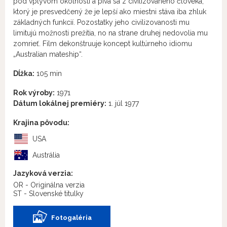
pod vplyvom okolností a piva sa z civilizovaného človeka,
ktorý je presvedčený že je lepší ako miestni stáva iba zhluk
základných funkcií. Pozostatky jeho civilizovanosti mu
limitujú možnosti prežitia, no na strane druhej nedovolia mu
zomrieť. Film dekonštruuje koncept kultúrneho idiomu
„Australian mateship“.
Dĺžka:
105 min
Rok výroby:
1971
Dátum lokálnej premiéry:
1. júl 1977
Krajina pôvodu:
USA
Austrália
Jazyková verzia:
OR - Originálna verzia
ST - Slovenské titulky
Fotogaléria