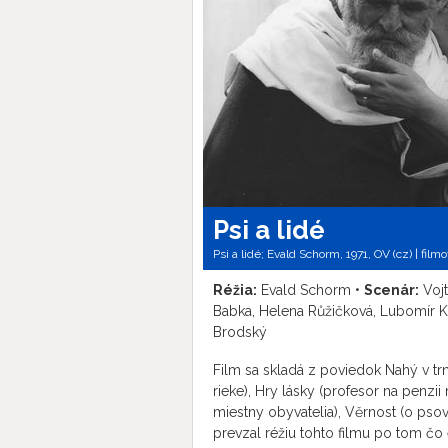
Psi a lidé
Psi a lidé; Evald Schorm, 1971, OV (cz) | fil
Réžia:
Evald Schorm •
Scenár:
Vojt
Babka, Helena Růžičková, Lubomír Ko
Brodský
Film sa skladá z poviedok Nahý v tr
rieke), Hry lásky (profesor na penz
miestny obyvatelia), Věrnost (o psov
prevzal réžiu tohto filmu po tom čo