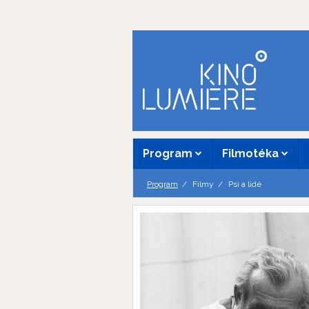
Program
Filmotéka
Program
Filmy
Psi a lidé