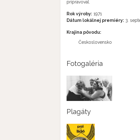
pripravoval.
Rok výroby:
1971
Dátum lokálnej premiéry:
3. sept
Krajina pôvodu:
Československo
Fotogaléria
Plagáty