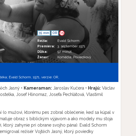
35 mm
OR
15
Réžia:
Evald Schorm
Premiéra:
3. september 1971
Dĺžka:
97 minút
Žáner:
Komédia, Poviedkový
motéka; Evald Schorm, 1971, verzie:
OR,
ěch Jasný •
Kameraman:
Jaroslav Kučera •
Hrajú:
Václav
stelka, Josef Hlinomaz, Josefa Pechlátová, Vlastimil
ní (o mužovi, ktorému pes zobral oblečenie, keď sa kúpal v
ii maľuje obraz s biblickým výjavom a ako modely mu stoja
i, ktorý zahynie pri obrane svojho pána). Evald Schorm
 emigroval režisér Vojtěch Jasný, ktorý poviedky