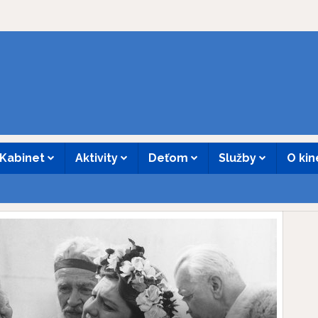
Kabinet
Aktivity
Deťom
Služby
O ki