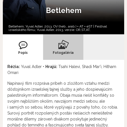
Betlehem
Betlehem; Yuval Adler, 2013, OV (heb., arab.) + AT + eST | Festival
izraelského filmu; Yuval Adler, 2013, verzie:
OR,
ST,
AT,
Popis
Fotogaléria
Réžia:
Yuval Adler •
Hrajú:
Tsahi Halevi, Shadi Mar'i, Hitham
Omari
Napínavý film rozpráva príbeh o zložitom vzťahu medzi
dôstojníkom izraelskej tajnej služby a jeho dospievajúcim
palestínskym informátorom. Obaja musia riešiť konflikty so
svojim najbližším okolím, navzájom medzi sebou, ale
i samých so sebou, ktoré vyplývajú z povahy toho, čo robia.
Surový portrét rozpolených postáv riešiacich neriešiteľné
morálne dilemy zároveň divákom poskytuje jedinečný
pohľad do temného a fascinujúceho sveta tajnej služby.