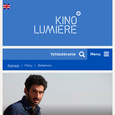
Vyhľadávanie
Menu
Program
Filmy
Betlehem