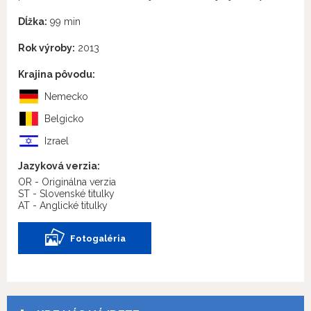
Dĺžka:
99 min
Rok výroby:
2013
Krajina pôvodu:
Nemecko
Belgicko
Izrael
Jazyková verzia:
OR - Originálna verzia
ST - Slovenské titulky
AT - Anglické titulky
Fotogaléria