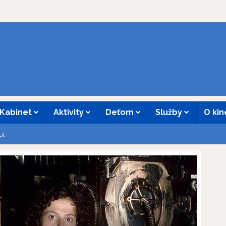
Kabinet
Aktivity
Deťom
Služby
O ki
ut