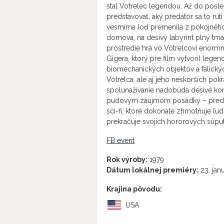
stal Votrelec legendou. Až do posl
predstavovať, aký predátor sa to r
vesmírna loď premenila z pokojného
domova, na desivý labyrint plný tmav
prostredie hrá vo Votrelcovi enormne
Gigera, ktorý pre film vytvoril lege
biomechanických objektov a falický
Votrelca, ale aj jeho neskorších pokr
spolunažívanie nadobúda desivé kont
pudovým záujmom posádky – predovš
sci-fi, ktoré dokonale zhmotňuje ľu
prekračuje svojich hororových súpu
FB event
Rok výroby:
1979
Dátum lokálnej premiéry:
23. jan
Krajina pôvodu:
USA