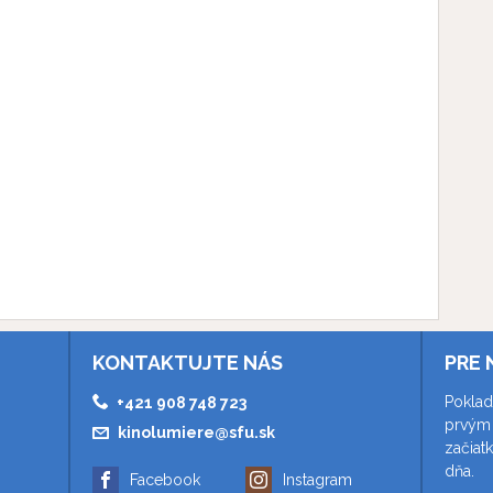
KONTAKTUJTE NÁS
PRE 
Poklad
+421 908 748 723
prvým 
kinolumiere@sfu.sk
začiat
dňa.
Facebook
Instagram