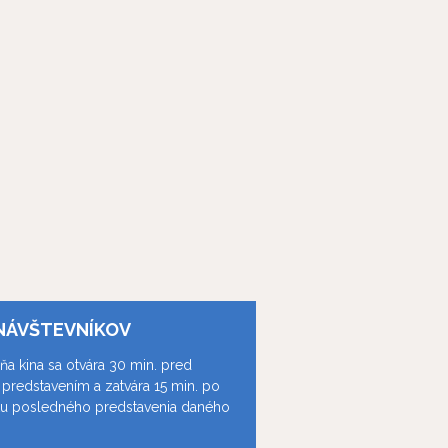
NÁVŠTEVNÍKOV
ňa kina sa otvára 30 min. pred
predstavením a zatvára 15 min. po
ku posledného predstavenia daného