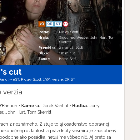
2D
OR
ST
15
Réžia:
Ridley Scott
Hrajú:
Sigourney Weaver, John Hurt, Tom
Skerritt
Premiéra:
23. január 2018
Dĺžka:
116 minút
Žáner:
Horor, Scifi
's cut
 (ang.) + eST; Ridley Scott, 1979, verzie:
OR,
ST,
 verzia
'Bannon •
Kamera:
Derek Vanlint •
Hudba:
Jerry
, John Hurt, Tom Skerritt
rach z neznámeho. Zisťuje to aj osadenstvo dopravnej
nekonečnej rozľahlosti a prázdnoty vesmíru je znásobený
odobne ako posádka, netušíme vôbec nič. Aj preto sa