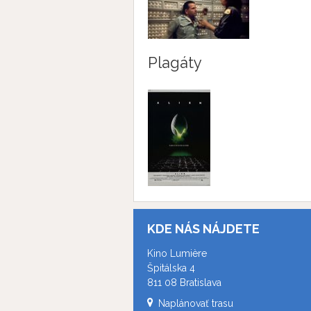
Plagáty
KDE NÁS NÁJDETE
Kino Lumière
Špitálska 4
811 08 Bratislava
Naplánovať trasu