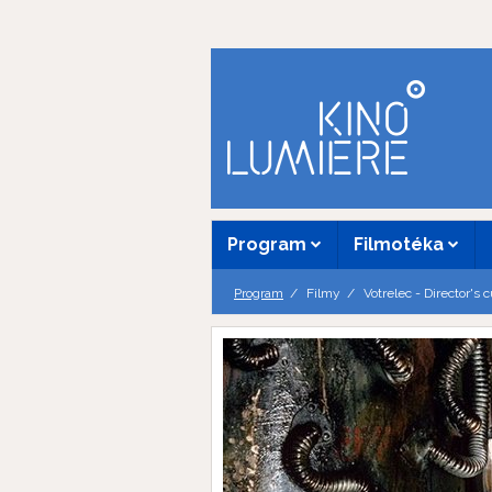
Program
Filmotéka
Program
Filmy
Votrelec - Director's c