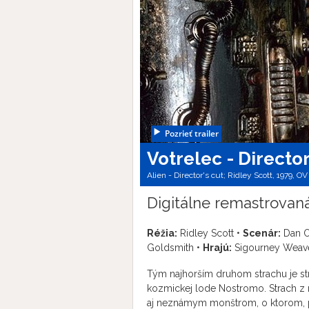
Pozrieť trailer
Votrelec - Director
Alien - Director's cut; Ridley Scott, 1979, OV
Digitálne remastrovaná
Réžia:
Ridley Scott •
Scenár:
Dan O
Goldsmith •
Hrajú:
Sigourney Weaver
Tým najhorším druhom strachu je st
kozmickej lode Nostromo. Strach z 
aj neznámym monštrom, o ktorom, p