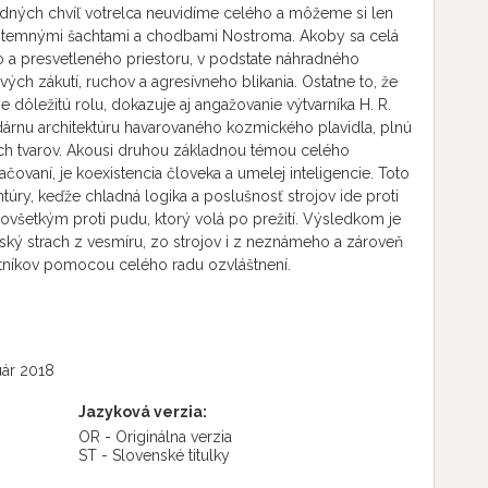
edných chvíľ votrelca neuvidíme celého a môžeme si len
úti temnými šachtami a chodbami Nostroma. Akoby sa celá
 a presvetleného priestoru, v podstate náhradného
ých zákutí, ruchov a agresívneho blikania. Ostatne to, že
 dôležitú rolu, dokazuje aj angažovanie výtvarníka H. R.
ndárnu architektúru havarovaného kozmického plavidla, plnú
ch tvarov. Akousi druhou základnou témou celého
ačovaní, je koexistencia človeka a umelej inteligencie. Toto
úry, keďže chladná logika a poslušnosť strojov ide proti
etkým proti pudu, ktorý volá po prežití. Výsledkom je
dský strach z vesmíru, zo strojov i z neznámeho a zároveň
tníkov pomocou celého radu ozvláštnení.
uár 2018
Jazyková verzia:
OR - Originálna verzia
ST - Slovenské titulky