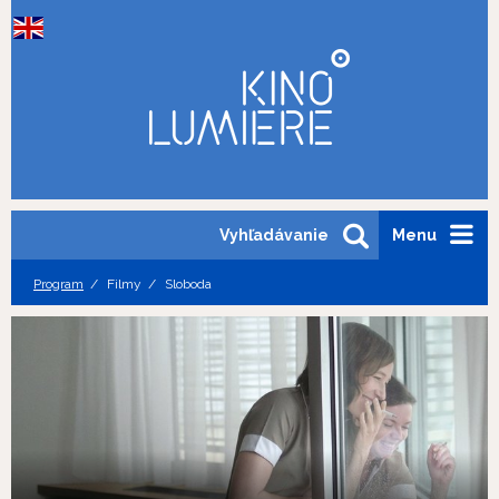
Vyhľadávanie
Menu
Program
Filmy
Sloboda