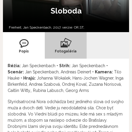
Sloboda
Freiheit; Jan Speckenbach, 2017, verzie:
OR,
ST,
Popis
Fotogaléria
Réžia:
Jan Speckenbach •
Strih:
Jan Speckenbach •
Scenár:
Jan Speckenbach, Andreas Deinert •
Kamera:
Tilo
Hauke •
Hrajú:
Johanna Wokalek, Hans-Jochen Wagner, Inga
Birkenfeld, Andrea Szabová, Ondrej Kovaľ, Zuzana Norisová,
Caitlin Witty,, Rubina Labusch, Georg Arms
Štyridsaťročná Nora odchádza bez jediného slova od svojho
muža a dvoch detí. Vedie ju neodolateľná sila. Chce byť
slobodná. Vo Viedni blúdi po múzeu, kde má sex s mladým
mužom, a stopom sa naslepo odvezie do Bratislavy.
Drobnými lžami skrýva svoju identitu. Ešte prednedávnom