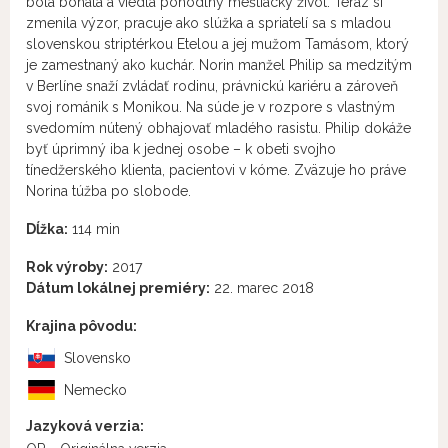
bola bohatá a viedla pohodlný meštiacky život. Teraz si
zmenila výzor, pracuje ako slúžka a spriatelí sa s mladou
slovenskou striptérkou Etelou a jej mužom Tamásom, ktorý
je zamestnaný ako kuchár. Norin manžel Philip sa medzitým
v Berlíne snaží zvládať rodinu, právnickú kariéru a zároveň
svoj románik s Monikou. Na súde je v rozpore s vlastným
svedomím nútený obhajovať mladého rasistu. Philip dokáže
byť úprimný iba k jednej osobe – k obeti svojho
tínedžerského klienta, pacientovi v kóme. Zväzuje ho práve
Norina túžba po slobode.
Dĺžka:
114 min
Rok výroby:
2017
Dátum lokálnej premiéry:
22. marec 2018
Krajina pôvodu:
Slovensko
Nemecko
Jazyková verzia: